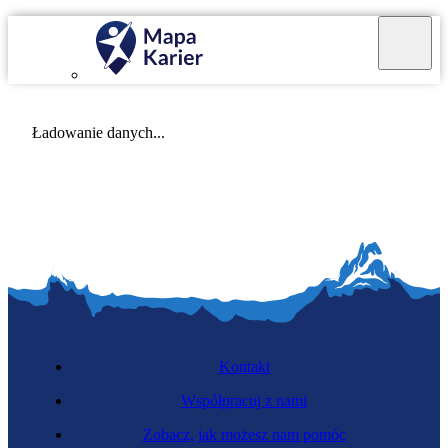
Mapa Karier v 4.0.0
Ładowanie danych...
Kontakt
Współpracuj z nami
Zobacz, jak możesz nam pomóc