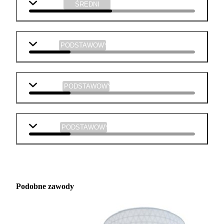
technika
ŚREDNI
historia
PODSTAWOWY
plastyka
PODSTAWOWY
muzyka
PODSTAWOWY
Podobne zawody