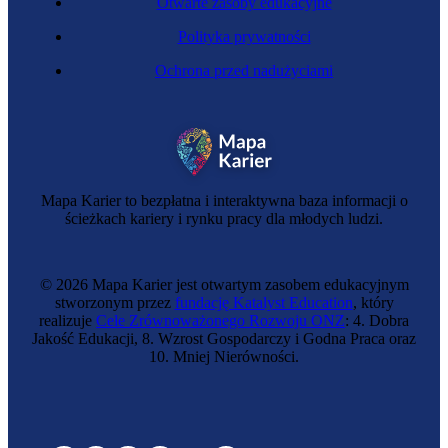
Otwarte zasoby edukacyjne
Polityka prywatności
Ochrona przed nadużyciami
Mapa Karier to bezpłatna i interaktywna baza informacji o
ścieżkach kariery i rynku pracy dla młodych ludzi.
© 2026 Mapa Karier jest otwartym zasobem edukacyjnym
stworzonym przez
fundację Katalyst Education
, który
realizuje
Cele Zrównoważonego Rozwoju ONZ
: 4. Dobra
Jakość Edukacji, 8. Wzrost Gospodarczy i Godna Praca oraz
10. Mniej Nierówności.