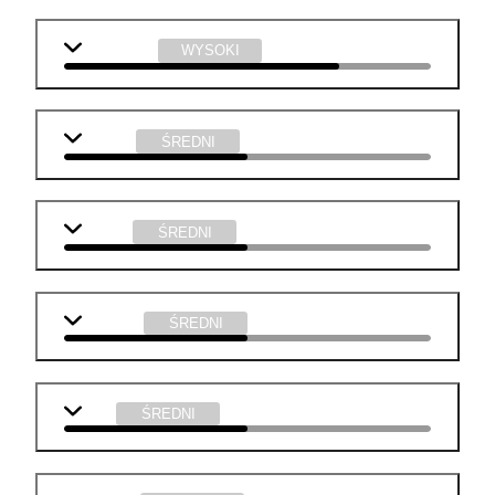
informatyka
WYSOKI
j. polski
ŚREDNI
biologia
ŚREDNI
geografia
ŚREDNI
WOS
ŚREDNI