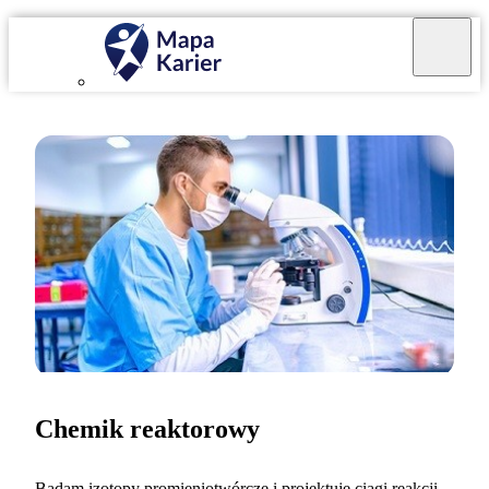
Chemik reaktorowy
Badam izotopy promieniotwórcze i projektuję ciągi reakcji