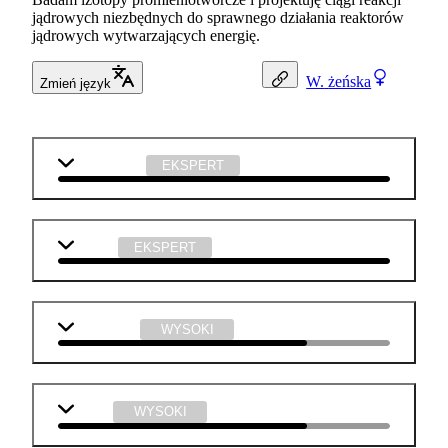
jądrowych niezbędnych do sprawnego działania reaktorów
jądrowych wytwarzających energię.
W.
żeńska
Zmień język
matematyka
EKSPERT
chemia
EKSPERT
j. angielski
WYSOKI
fizyka
WYSOKI