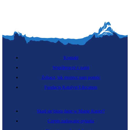
Kontakt
Współpracuj z nami
Zobacz, jak możesz nam pomóc
Fundacja Katalyst Education
Skąd się biorą dane w Mapie Karier?
Często zadawane pytania