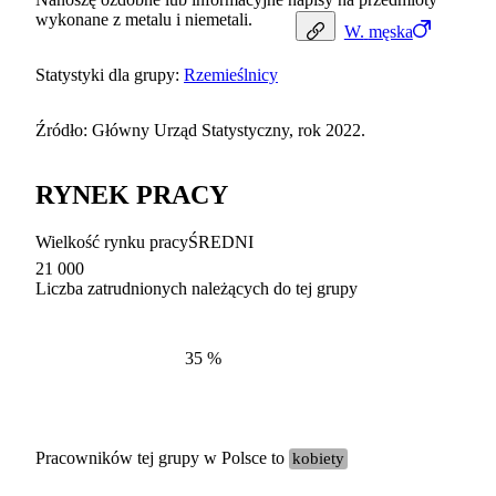
wykonane z metalu i niemetali.
W.
męska
Statystyki dla grupy:
Rzemieślnicy
Źródło: Główny Urząd Statystyczny, rok 2022.
RYNEK PRACY
Wielkość rynku pracy
ŚREDNI
21 000
Liczba zatrudnionych należących do tej grupy
Struktur
według zawodów, 2022
35
%
Pracowników tej grupy w Polsce to
kobiety