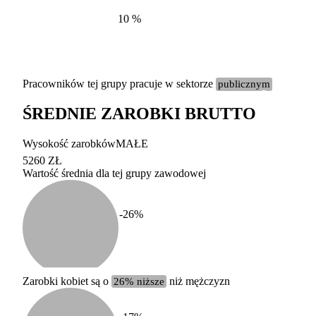
10
%
Pracowników tej grupy pracuje w sektorze
publicznym
ŚREDNIE ZAROBKI BRUTTO
Etykieta
Zakres wart
Wysokość zarobków
MAŁE
b. duży
powyżej 200 tysięcy za
5260 ZŁ
Wartość średnia dla tej grupy zawodowej
duży
100-200 tysięcy zatrud
średni
20-100 tysięcy zatrudn
mały
5-20 tysięcy zatrudnion
c
-26
%
miesięczne 
b. mały
poniżej 5 tysięcy zatru
uśrednione
do której 
Urzędu Sta
Zarobki kobiet są o
26% niższe
niż mężczyzn
według zaw