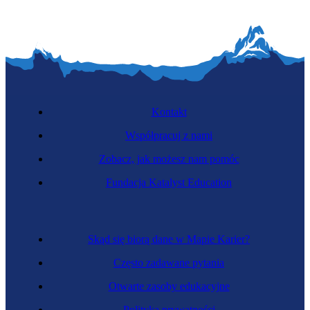
Kontakt
Współpracuj z nami
Zobacz, jak możesz nam pomóc
Fundacja Katalyst Education
Skąd się biorą dane w Mapie Karier?
Często zadawane pytania
Otwarte zasoby edukacyjne
Polityka prywatności