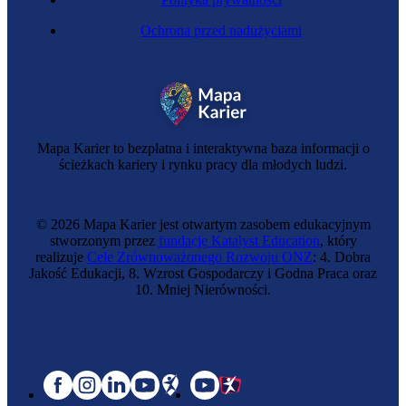
Ochrona przed nadużyciami
Mapa Karier to bezpłatna i interaktywna baza informacji o
ścieżkach kariery i rynku pracy dla młodych ludzi.
© 2026 Mapa Karier jest otwartym zasobem edukacyjnym
stworzonym przez
fundację Katalyst Education
, który
realizuje
Cele Zrównoważonego Rozwoju ONZ
: 4. Dobra
Jakość Edukacji, 8. Wzrost Gospodarczy i Godna Praca oraz
10. Mniej Nierówności.