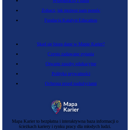
Współpracuj z nami
Zobacz, jak możesz nam pomóc
Fundacja Katalyst Education
Specjalista technicznej obsługi nieruchomości
Skąd się biorą dane w Mapie Karier?
Często zadawane pytania
Otwarte zasoby edukacyjne
Polityka prywatności
Ochrona przed nadużyciami
Specjalista wyceny własności intelektualnej
Mapa Karier to bezpłatna i interaktywna baza informacji o
ścieżkach kariery i rynku pracy dla młodych ludzi.