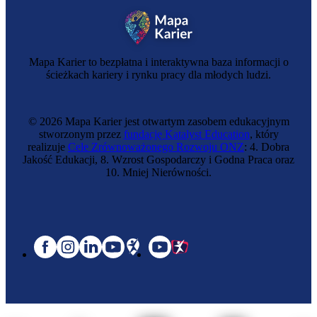
Mapa Karier to bezpłatna i interaktywna baza informacji o
ścieżkach kariery i rynku pracy dla młodych ludzi.
© 2026 Mapa Karier jest otwartym zasobem edukacyjnym
stworzonym przez
fundację Katalyst Education
, który
realizuje
Cele Zrównoważonego Rozwoju ONZ
: 4. Dobra
Jakość Edukacji, 8. Wzrost Gospodarczy i Godna Praca oraz
10. Mniej Nierówności.