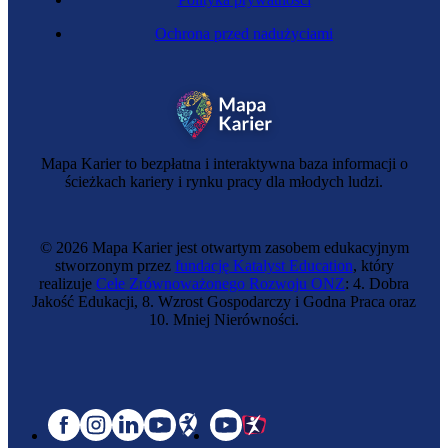
Ochrona przed nadużyciami
Mapa Karier to bezpłatna i interaktywna baza informacji o
ścieżkach kariery i rynku pracy dla młodych ludzi.
© 2026 Mapa Karier jest otwartym zasobem edukacyjnym
stworzonym przez
fundację Katalyst Education
, który
realizuje
Cele Zrównoważonego Rozwoju ONZ
: 4. Dobra
Jakość Edukacji, 8. Wzrost Gospodarczy i Godna Praca oraz
10. Mniej Nierówności.