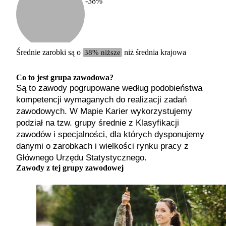
-38
%
Etykiet
b. małe
małe
średnie
Średnie zarobki są o
38% niższe
niż średnia krajowa
duże
b. duże
Co to jest grupa zawodowa?
Są to zawody pogrupowane według podobieństwa
kompetencji wymaganych do realizacji zadań
zawodowych. W Mapie Karier wykorzystujemy
podział na tzw. grupy średnie z Klasyfikacji
zawodów i specjalności, dla których dysponujemy
danymi o zarobkach i wielkości rynku pracy z
Głównego Urzędu Statystycznego.
Zawody z tej grupy zawodowej