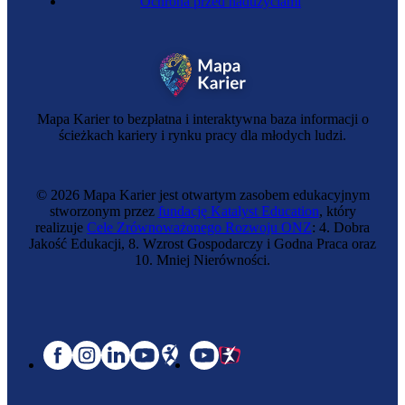
Ochrona przed nadużyciami
Mapa Karier to bezpłatna i interaktywna baza informacji o
ścieżkach kariery i rynku pracy dla młodych ludzi.
© 2026 Mapa Karier jest otwartym zasobem edukacyjnym
stworzonym przez
fundację Katalyst Education
, który
realizuje
Cele Zrównoważonego Rozwoju ONZ
: 4. Dobra
Jakość Edukacji, 8. Wzrost Gospodarczy i Godna Praca oraz
10. Mniej Nierówności.