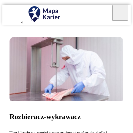
Rozbieracz-wykrawacz
Tnę i kroję na części tusze zwierząt rzeźnych, drób i