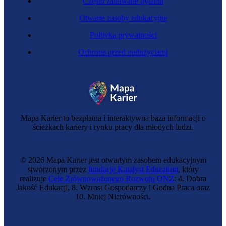
Często zadawane pytania
Otwarte zasoby edukacyjne
Polityka prywatności
Ochrona przed nadużyciami
Startup mentor
Mapa Karier to bezpłatna i interaktywna baza informacji o
ścieżkach kariery i rynku pracy dla młodych ludzi.
© 2026 Mapa Karier jest otwartym zasobem edukacyjnym
stworzonym przez
fundację Katalyst Education
, który
realizuje
Cele Zrównoważonego Rozwoju ONZ
: 4. Dobra
Jakość Edukacji, 8. Wzrost Gospodarczy i Godna Praca oraz
10. Mniej Nierówności.