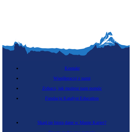
Redaktor dokumentacji technicznej
Kontakt
Współpracuj z nami
Zobacz, jak możesz nam pomóc
Agile Coach
Fundacja Katalyst Education
Skąd się biorą dane w Mapie Karier?