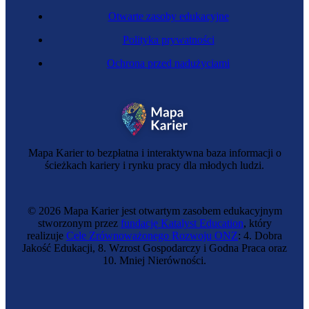
Otwarte zasoby edukacyjne
Polityka prywatności
Ochrona przed nadużyciami
Mapa Karier to bezpłatna i interaktywna baza informacji o
ścieżkach kariery i rynku pracy dla młodych ludzi.
© 2026 Mapa Karier jest otwartym zasobem edukacyjnym
stworzonym przez
fundację Katalyst Education
, który
realizuje
Cele Zrównoważonego Rozwoju ONZ
: 4. Dobra
Jakość Edukacji, 8. Wzrost Gospodarczy i Godna Praca oraz
10. Mniej Nierówności.