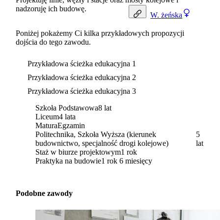
nadzoruję ich budowę.
W.
żeńska
Poniżej pokażemy Ci kilka przykładowych propozycji
dojścia do tego zawodu.
Przykładowa ścieżka edukacyjna 1
Przykładowa ścieżka edukacyjna 2
Przykładowa ścieżka edukacyjna 3
Szkoła Podstawowa
8 lat
Liceum
4 lata
Matura
Egzamin
Politechnika, Szkoła Wyższa (kierunek
5
budownictwo, specjalność drogi kolejowe)
lat
Staż w biurze projektowym
1 rok
Praktyka na budowie
1 rok 6 miesięcy
Podobne zawody