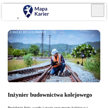
ZAWÓD REGULOWANY
Inżynier budownictwa kolejowego
Projektuję linie, węzły i stacje oraz mosty kolejowe i