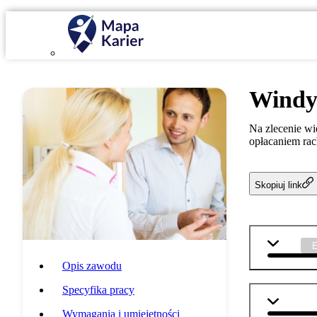
Windy
Na zlecenie wie
opłacaniem rac
Skopiuj link
WOS
Opis zawodu
Specyfika pracy
matemat
Wymagania i umiejętności