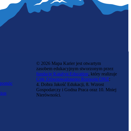
© 2026 Mapa Karier jest otwartym
zasobem edukacyjnym stworzonym przez
fundację Katalyst Education
, który realizuje
Cele Zrównoważonego Rozwoju ONZ
:
 pomóc
4. Dobra Jakość Edukacji, 8. Wzrost
Gospodarczy i Godna Praca oraz 10. Mniej
tion
Nierówności.