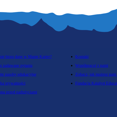
się biorą dane w Mapie Karier?
Kontakt
o zadawane pytania
Współpracuj z nami
te zasoby edukacyjne
Zobacz, jak możesz nam
yka prywatności
Fundacja Katalyst Educa
na przed nadużyciami