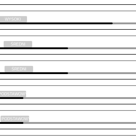
WYSOKI
ski
ŚREDNI
yka
ŚREDNI
PODSTAWOWY
a
PODSTAWOWY