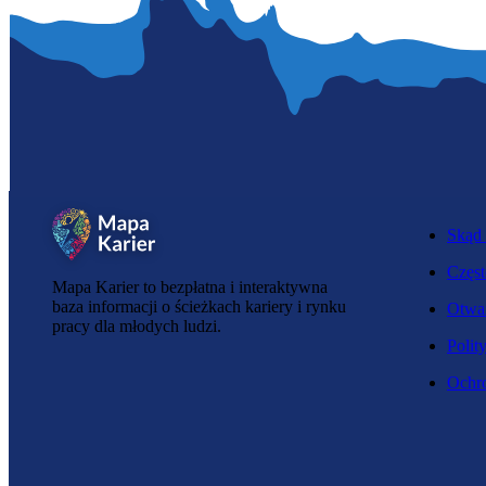
Skąd 
Częst
Mapa Karier to bezpłatna i interaktywna
baza informacji o ścieżkach kariery i rynku
Otwar
pracy dla młodych ludzi.
Polit
Ochro