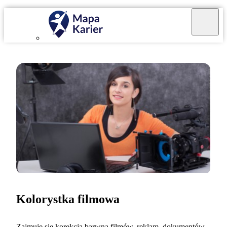
Kolorystka filmowa
Zajmuję się korekcją barwną filmów, reklam, dokumentów,