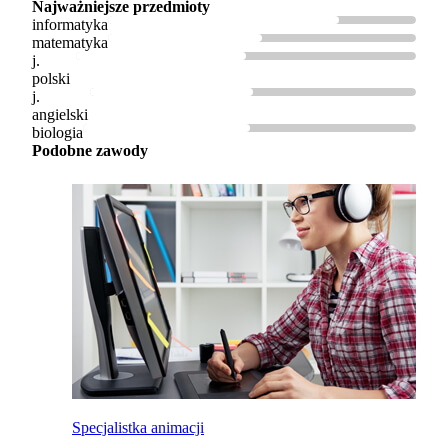
Najważniejsze przedmioty
informatyka
matematyka
j.
polski
j.
angielski
biologia
Podobne zawody
Specjalistka animacji