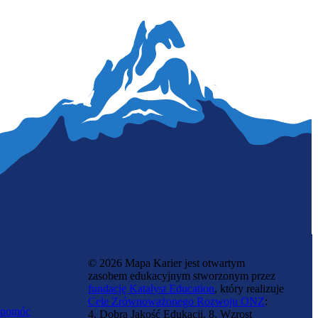
Ogrodniczka
© 2026 Mapa Karier jest otwartym
zasobem edukacyjnym stworzonym przez
fundację Katalyst Education
, który realizuje
Cele Zrównoważonego Rozwoju ONZ
:
 pomóc
4. Dobra Jakość Edukacji, 8. Wzrost