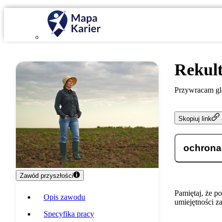
Rekul
Przywracam gl
Skopiuj link
ochrona
Zawód przyszłości
Pamiętaj, że p
Opis zawodu
umiejętności z
Specyfika pracy