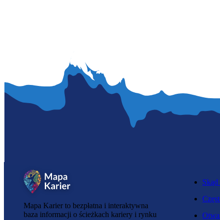
Skąd 
Częst
Mapa Karier to bezpłatna i interaktywna
baza informacji o ścieżkach kariery i rynku
Otwar