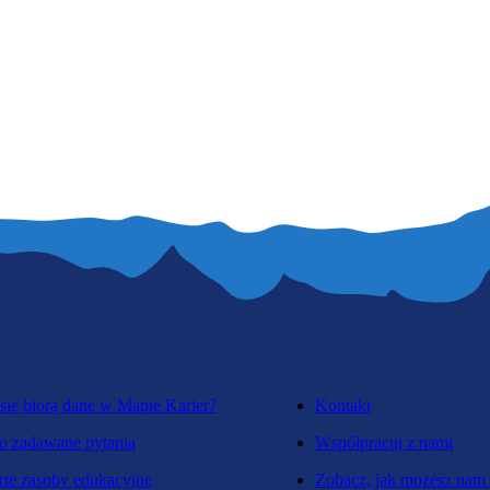
się biorą dane w Mapie Karier?
Kontakt
o zadawane pytania
Współpracuj z nami
te zasoby edukacyjne
Zobacz, jak możesz nam