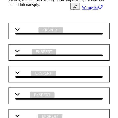
tkanki lub narządy.
W.
męska
matematyka
EKSPERT
biologia
EKSPERT
chemia
EKSPERT
fizyka
EKSPERT
informatyka
EKSPERT