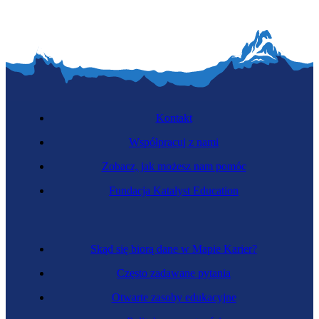
Kontakt
Współpracuj z nami
Zobacz, jak możesz nam pomóc
Fundacja Katalyst Education
Skąd się biorą dane w Mapie Karier?
Często zadawane pytania
Otwarte zasoby edukacyjne