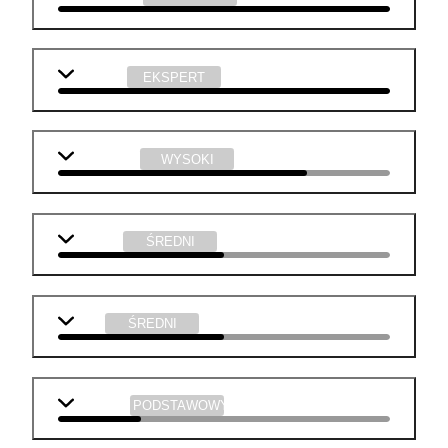
technika
EKSPERT
j. angielski
WYSOKI
j. polski
ŚREDNI
WOS
ŚREDNI
geografia
PODSTAWOWY