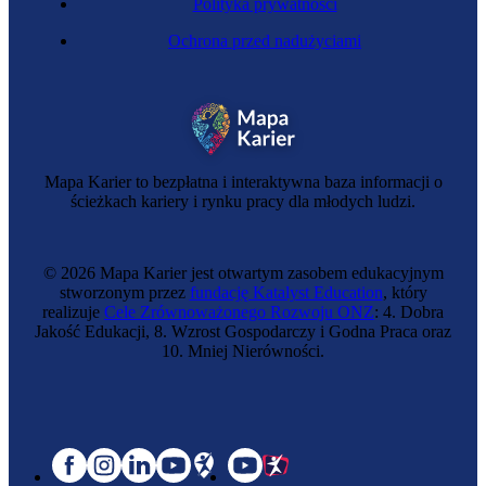
Polityka prywatności
Ochrona przed nadużyciami
Mapa Karier to bezpłatna i interaktywna baza informacji o
ścieżkach kariery i rynku pracy dla młodych ludzi.
© 2026 Mapa Karier jest otwartym zasobem edukacyjnym
stworzonym przez
fundację Katalyst Education
, który
realizuje
Cele Zrównoważonego Rozwoju ONZ
: 4. Dobra
Jakość Edukacji, 8. Wzrost Gospodarczy i Godna Praca oraz
10. Mniej Nierówności.