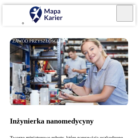
ZAWÓD PRZYSZŁOŚCI
Inżynierka nanomedycyny
Tworzę miniaturowe roboty, które naprawiają uszkodzone