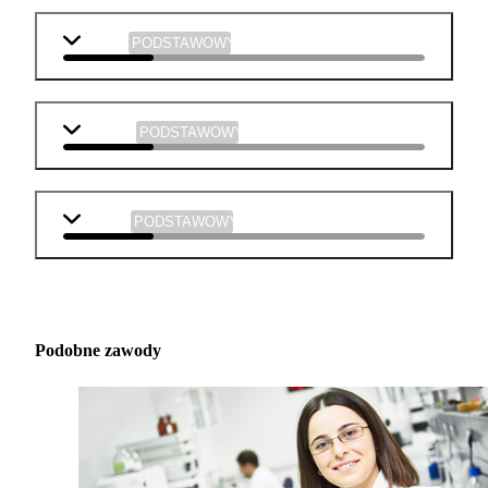
historia
PODSTAWOWY
plastyka
PODSTAWOWY
muzyka
PODSTAWOWY
Podobne zawody