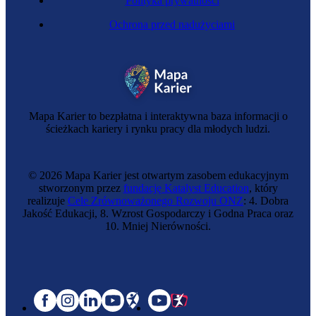
Polityka prywatności
Ochrona przed nadużyciami
Mapa Karier to bezpłatna i interaktywna baza informacji o
ścieżkach kariery i rynku pracy dla młodych ludzi.
© 2026 Mapa Karier jest otwartym zasobem edukacyjnym
stworzonym przez
fundację Katalyst Education
, który
realizuje
Cele Zrównoważonego Rozwoju ONZ
: 4. Dobra
Jakość Edukacji, 8. Wzrost Gospodarczy i Godna Praca oraz
10. Mniej Nierówności.