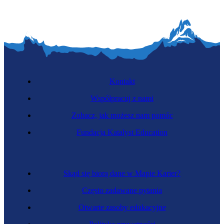
Kontakt
Współpracuj z nami
Zobacz, jak możesz nam pomóc
Fundacja Katalyst Education
Skąd się biorą dane w Mapie Karier?
Często zadawane pytania
Otwarte zasoby edukacyjne