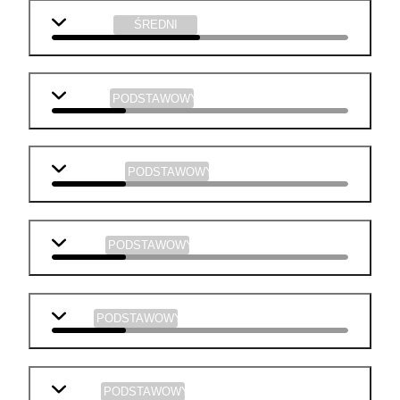
technika
ŚREDNI
j. polski
PODSTAWOWY
j. angielski
PODSTAWOWY
historia
PODSTAWOWY
WOS
PODSTAWOWY
fizyka
PODSTAWOWY