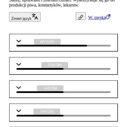
produkcji piwa, kosmetyków, lekarstw.
W.
męska
Zmień język
biologia
WYSOKI
matematyka
ŚREDNI
geografia
ŚREDNI
chemia
ŚREDNI