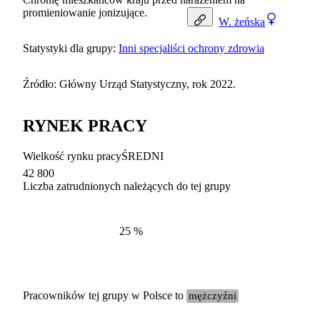
promieniowanie jonizujące.
W.
żeńska
Statystyki dla grupy:
Inni specjaliści ochrony zdrowia
Źródło: Główny Urząd Statystyczny, rok 2022.
RYNEK PRACY
Wielkość rynku pracy
ŚREDNI
42 800
Liczba zatrudnionych należących do tej grupy
Struktur
według zawodów, 2022
25
%
Pracowników tej grupy w Polsce to
mężczyźni