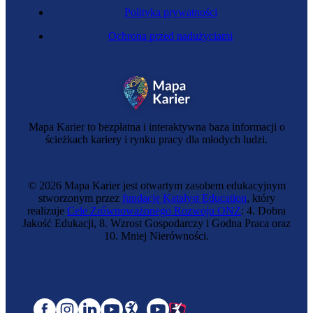
Polityka prywatności
Ochrona przed nadużyciami
Mapa Karier to bezpłatna i interaktywna baza informacji o
ścieżkach kariery i rynku pracy dla młodych ludzi.
© 2026 Mapa Karier jest otwartym zasobem edukacyjnym
stworzonym przez
fundację Katalyst Education
, który
realizuje
Cele Zrównoważonego Rozwoju ONZ
: 4. Dobra
Jakość Edukacji, 8. Wzrost Gospodarczy i Godna Praca oraz
10. Mniej Nierówności.