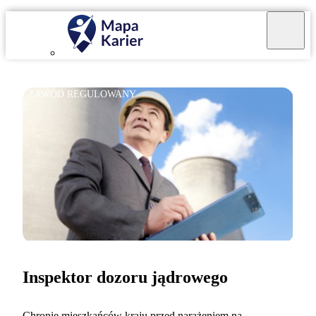
ZAWÓD REGULOWANY
Inspektor dozoru jądrowego
Chronię mieszkańców kraju przed narażeniem na