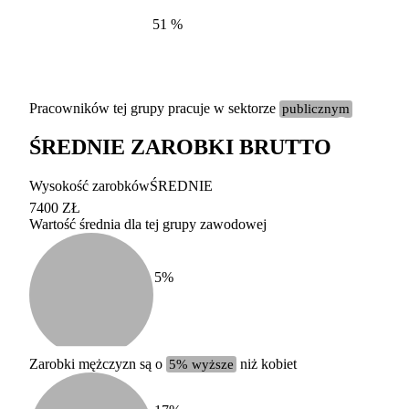
51
%
Pracowników tej grupy pracuje w sektorze
publicznym
ŚREDNIE ZAROBKI BRUTTO
Etykieta
Zakres wart
Wysokość zarobków
ŚREDNIE
b. duży
powyżej 200 tysięcy za
7400 ZŁ
Wartość średnia dla tej grupy zawodowej
duży
100-200 tysięcy zatrud
średni
20-100 tysięcy zatrudn
mały
5-20 tysięcy zatrudnion
c
5
%
miesięczne 
b. mały
poniżej 5 tysięcy zatru
uśrednione
do której 
Urzędu Sta
Zarobki mężczyzn są o
5% wyższe
niż kobiet
według zaw