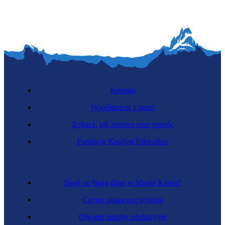
Kontakt
Współpracuj z nami
Zobacz, jak możesz nam pomóc
Fundacja Katalyst Education
Skąd się biorą dane w Mapie Karier?
Często zadawane pytania
Otwarte zasoby edukacyjne