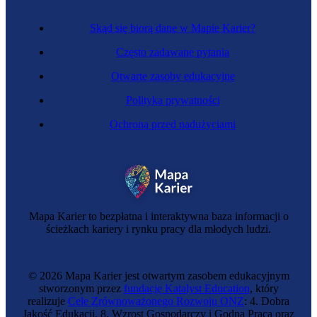
Skąd się biorą dane w Mapie Karier?
Często zadawane pytania
Otwarte zasoby edukacyjne
Polityka prywatności
Ochrona przed nadużyciami
Mapa Karier to bezpłatna i interaktywna baza informacji o
ścieżkach kariery i rynku pracy dla młodych ludzi.
© 2026 Mapa Karier jest otwartym zasobem edukacyjnym
stworzonym przez
fundację Katalyst Education
, który
realizuje
Cele Zrównoważonego Rozwoju ONZ
: 4. Dobra
Jakość Edukacji, 8. Wzrost Gospodarczy i Godna Praca oraz