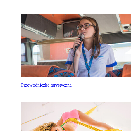
Przewodniczka turystyczna