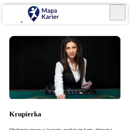
Krupierka
Obsługuję graczy w kasynie, rozdaję im karty, zbieram i