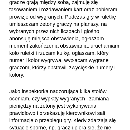
gracze grają między sobą, zajmuję się
tasowaniem i rozdawaniem kart oraz pobieram
prowizje od wygranych. Podczas gry w ruletkę
umieszczam żetony graczy na planszy, na
wybranych przez nich liczbach i głośno
anonsuję miejsca obstawienia, ogłaszam
moment zakończenia obstawiania, uruchamiam
koło ruletki i rzucam kulkę, ogłaszam, który
numer i kolor wygrywa, wypłacam wygrane
graczom, którzy obstawili zwycięskie numery i
kolory.
Jako inspektorka nadzorująca kilka stołów
oceniam, czy wypłaty wygranych i zamiana
pieniędzy na żetony jest wykonywana
prawidłowo i przekazuję kierownikowi sali
informacje o przebiegu gry. Kiedy zdarzają się
sytuacje sporne, np. gracz upiera się, że nie