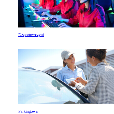
E-sportowczyni
Parkingowa