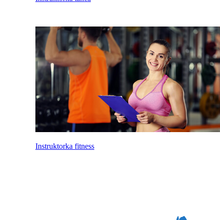
Instruktorka fitness