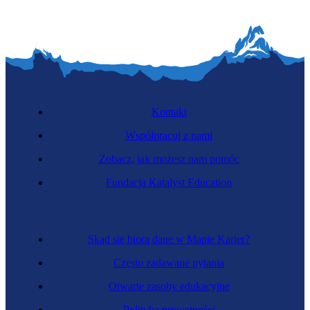
Kontakt
Współpracuj z nami
Zobacz, jak możesz nam pomóc
Fundacja Katalyst Education
Skąd się biorą dane w Mapie Karier?
Często zadawane pytania
Otwarte zasoby edukacyjne
Polityka prywatności