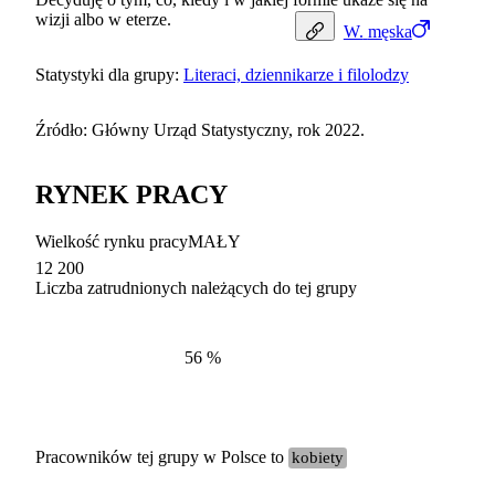
wizji albo w eterze.
W.
męska
Statystyki dla grupy:
Literaci, dziennikarze i filolodzy
Źródło: Główny Urząd Statystyczny, rok 2022.
RYNEK PRACY
Wielkość rynku pracy
MAŁY
12 200
Liczba zatrudnionych należących do tej grupy
Struktur
według zawodów, 2022
56
%
Pracowników tej grupy w Polsce to
kobiety