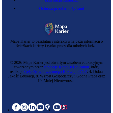
Ochrona przed nadużyciami
Mapa Karier to bezpłatna i interaktywna baza informacji o
ścieżkach kariery i rynku pracy dla młodych ludzi.
© 2026 Mapa Karier jest otwartym zasobem edukacyjnym
stworzonym przez
fundację Katalyst Education
, który
realizuje
Cele Zrównoważonego Rozwoju ONZ
: 4. Dobra
Jakość Edukacji, 8. Wzrost Gospodarczy i Godna Praca oraz
10. Mniej Nierówności.