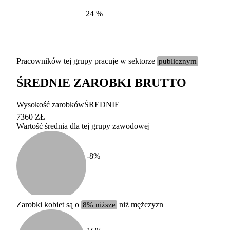
24
%
Pracowników tej grupy pracuje w sektorze
publicznym
ŚREDNIE ZAROBKI BRUTTO
Etykieta
Zakres wart
Wysokość zarobków
ŚREDNIE
b. duży
powyżej 200 tysięcy za
7360 ZŁ
Wartość średnia dla tej grupy zawodowej
duży
100-200 tysięcy zatrud
średni
20-100 tysięcy zatrudn
mały
5-20 tysięcy zatrudnion
c
-8
%
miesięczne 
b. mały
poniżej 5 tysięcy zatru
uśrednione
do której 
Urzędu Sta
Zarobki kobiet są o
8% niższe
niż mężczyzn
według zaw