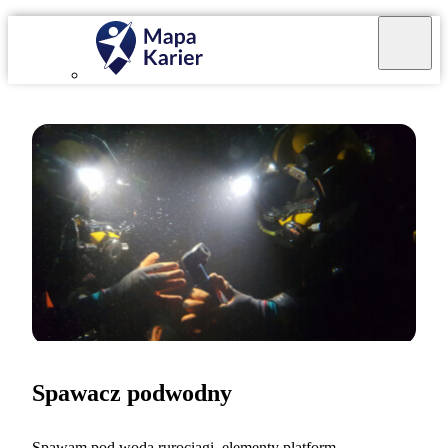
Spawacz podwodny
Spawam pod wodą rurociągi, elementy platform