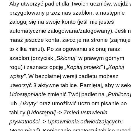
Aby utworzyć padlet dla Twoich uczniów, wejdź 
przygotowany przez nas
szablon
, a następnie
zaloguj się na swoje konto (jeśli nie jesteś
automatycznie zalogowana/zalogowany). Jeśli n
masz jeszcze konta, załóż je na stronie (zajmuje
to kilka minut). Po zalogowaniu sklonuj nasz
szablon (przycisk
„Sklonuj”
w prawym górnym
rogu) i zaznacz opcję
„Kopiuj projekt”
i
„Kopiuj
wpisy”
. W bezpłatnej wersji padletu możesz
utworzyć 3 aktywne tablice. Pamiętaj, aby w sekc
Udostępnianie
zmienić Twój padlet na
„Publiczn
lub „
U
kryty”
oraz umożliwić uczniom pisanie po
tablicy (
Udostępnij -> Zmień ustawienia
prywatności -> Uprawnienia odwiedzających:
Może pisać
). Koniecznie przetestuj tablicę przed