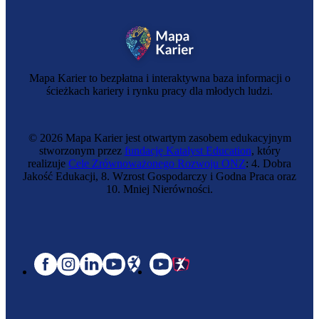
Mapa Karier to bezpłatna i interaktywna baza informacji o
ścieżkach kariery i rynku pracy dla młodych ludzi.
© 2026 Mapa Karier jest otwartym zasobem edukacyjnym
stworzonym przez
fundację Katalyst Education
, który
realizuje
Cele Zrównoważonego Rozwoju ONZ
: 4. Dobra
Jakość Edukacji, 8. Wzrost Gospodarczy i Godna Praca oraz
10. Mniej Nierówności.