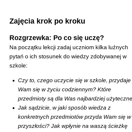
określa obszary do rozwoju
zawodowej informacji o sobie
edukacyjno-zawodowego i osobistego
wynikających z autoanalizy, ocen
tablica i kreda/pisaki (co najmniej kilka-
Zajęcia krok po kroku
(1.2);
innych osób oraz innych źródeł (1.3);
kilkanaście);
analizuje własne zasoby
wyszukuje i analizuje informacje na
Rozgrzewka: Po co się uczę?
padlet utworzony na podstawie
(zainteresowania, zdolności,
temat zawodów oraz charakteryzuje
szablonu
i udostępniony uczniom do
Na początku lekcji zadaj uczniom kilka luźnych
uzdolnienia, kompetencje,
wybrane zawody, uwzględniając
edycji;
pytań o ich stosunek do wiedzy zdobywanej w
predyspozycje zawodowe) w
kwalifikacje wyodrębnione w zawodach
dostęp do urządzenia z internetem dla
szkole:
kontekście planowania ścieżki
oraz możliwości ich uzyskiwania (2.1).
każdego ucznia (lub pary uczniów).
edukacyjno-zawodowej (1.5);
Czy to, czego uczycie się w szkole, przydaje
analizuje informacje o zawodach,
Wam się w życiu codziennym? Które
kwalifikacjach i stanowiskach pracy
przedmioty są dla Was najbardziej użyteczn
oraz możliwościach ich uzyskiwania w
Jak sądzicie, w jaki sposób wiedza z
kontekście wyborów edukacyjno-
konkretnych przedmiotów przyda Wam się w
zawodowych (2.1)
przyszłości? Jak wpłynie na waszą ścieżkę
konfrontuje własne zasoby ze