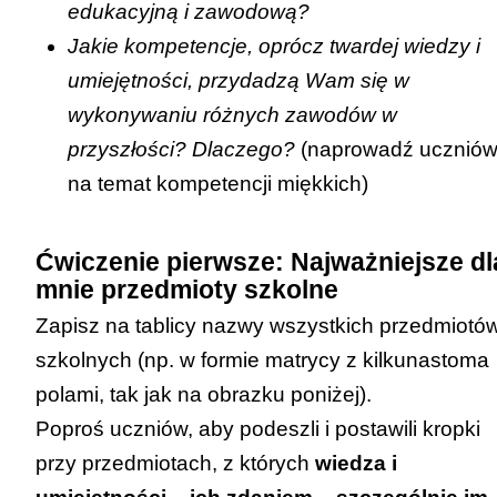
edukacyjną i zawodową?
zidentyfikowanymi potrzebami i
Jakie kompetencje, oprócz twardej wiedzy i
oczekiwaniami pracodawców oraz
umiejętności, przydadzą Wam się w
wymaganiami rynku pracy (2.4).
wykonywaniu różnych zawodów w
przyszłości? Dlaczego?
(naprowadź ucznió
na temat kompetencji miękkich)
Ćwiczenie pierwsze: Najważniejsze dl
mnie przedmioty szkolne
Zapisz na tablicy nazwy wszystkich przedmiotó
szkolnych (np. w formie matrycy z kilkunastoma
polami, tak jak na obrazku poniżej).
Poproś uczniów, aby podeszli i postawili kropki
przy przedmiotach, z których
wiedza i