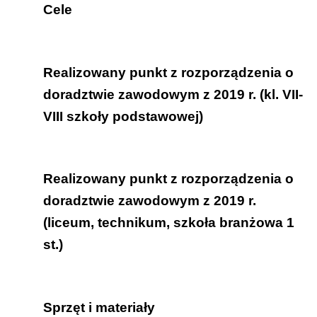
klasy VII-VIII szkoły podstawowej;
Cele
szkoły ponadpodstawowe.
Uczeń:
Realizowany punkt z rozporządzenia o
identyfikuje przedmioty szkolne, z
doradztwie zawodowym z 2019 r. (kl. VII-
którymi wiąże przyszłość zawodową;
VIII szkoły podstawowej)
wskazuje na istotność różnych dziedzin
wiedzy w wykonywaniu
Uczeń:
poszczególnych zawodów.
Realizowany punkt z rozporządzenia o
rozpoznaje własne zasoby
doradztwie zawodowym z 2019 r.
(zainteresowania, zdolności,
(liceum, technikum, szkoła branżowa 1
uzdolnienia, kompetencje,
st.)
predyspozycje zawodowe) (1.2);
dokonuje syntezy przydatnych w
Uczeń:
planowaniu ścieżki edukacyjno-
Sprzęt i materiały