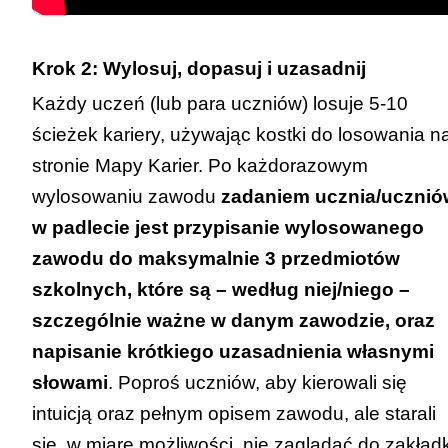
Krok 2: Wylosuj, dopasuj i uzasadnij
Każdy uczeń (lub para uczniów) losuje 5-10
ścieżek kariery, używając kostki do losowania n
stronie
Mapy Karier
. Po każdorazowym
wylosowaniu zawodu
zadaniem ucznia/ucznió
w padlecie jest przypisanie wylosowanego
zawodu do maksymalnie 3 przedmiotów
szkolnych, które są – według niej/niego –
szczególnie ważne w danym zawodzie, oraz
napisanie krótkiego uzasadnienia własnymi
słowami
. Poproś uczniów, aby kierowali się
intuicją oraz pełnym opisem zawodu, ale starali
się, w miarę możliwości, nie zaglądać do zakładk