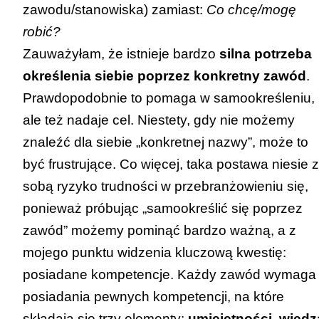
zawodu/stanowiska) zamiast:
Co chcę/mogę
robić?
Zauważyłam, że istnieje bardzo
silna potrzeba
określenia siebie poprzez konkretny zawód
.
Prawdopodobnie to pomaga w samookreśleniu,
ale też nadaje cel. Niestety, gdy nie możemy
znaleźć dla siebie „konkretnej nazwy”, może to
być frustrujące. Co więcej, taka postawa niesie 
sobą ryzyko trudności w przebranżowieniu się,
ponieważ próbując „samookreślić się poprzez
zawód” możemy pominąć bardzo ważną, a z
mojego punktu widzenia kluczową kwestię:
posiadane kompetencje. Każdy zawód wymaga
posiadania pewnych kompetencji, na które
składają się trzy elementy:
umiejętności, wiedz