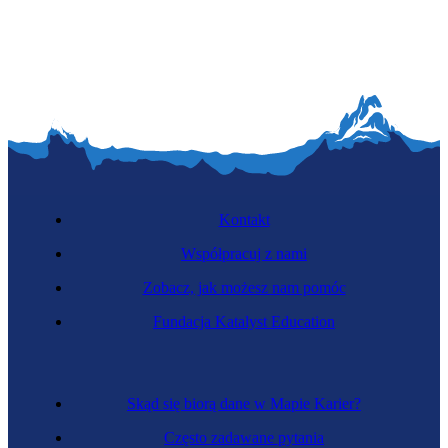
Kontakt
Współpracuj z nami
Zobacz, jak możesz nam pomóc
Fundacja Katalyst Education
Skąd się biorą dane w Mapie Karier?
Często zadawane pytania