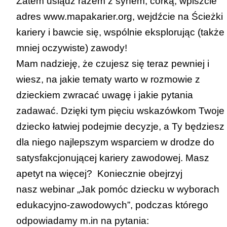
Zatem usiądź razem z synem, córką, wpiszcie
adres
www.mapakarier.org
, wejdźcie na
Ścieżki
kariery
i bawcie się, wspólnie eksplorując (także
mniej oczywiste) zawody!
Mam nadzieję, że czujesz się teraz pewniej i
wiesz, na jakie tematy warto w rozmowie z
dzieckiem zwracać uwagę i jakie pytania
zadawać. Dzięki tym pięciu wskazówkom Twoje
dziecko łatwiej podejmie decyzje, a Ty będziesz
dla niego najlepszym wsparciem w drodze do
satysfakcjonującej kariery zawodowej. Masz
apetyt na więcej? Koniecznie obejrzyj
nasz
webinar „Jak pomóc dziecku w wyborach
edukacyjno-zawodowych”
, podczas którego
odpowiadamy m.in na pytania: