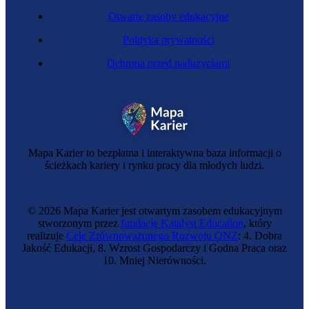
Otwarte zasoby edukacyjne
Polityka prywatności
Ochrona przed nadużyciami
Mapa Karier to bezpłatna i interaktywna baza informacji o
ścieżkach kariery i rynku pracy dla młodych ludzi.
© 2026 Mapa Karier jest otwartym zasobem edukacyjnym
stworzonym przez
fundację Katalyst Education
, który
realizuje
Cele Zrównoważonego Rozwoju ONZ
: 4. Dobra
Jakość Edukacji, 8. Wzrost Gospodarczy i Godna Praca oraz
10. Mniej Nierówności.