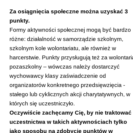
Za osiągnięcia społeczne można uzyskać 3
Zawody wiedzy będące konkursem o
punkty.
zasięgu ponadwojewódzkim
Formy aktywności społecznej mogą być bardzo
organizowanym przez kuratorów
różne: działalność w samorządzie szkolnym,
oświaty:
szkolnym kole wolontariatu, ale również w
harcerstwie. Punkty przysługują też za wolontari
a. tytuł finalisty konkursu przedmiotowego –
pozaszkolny – wówczas należy dostarczyć
10 punktów;
wychowawcy klasy zaświadczenie od
b. tytuł laureata konkursu tematycznego lub
organizatorów konkretnego przedsięwzięcia -
interdyscyplinarnego – 7 punktów;
stałego lub cyklicznych akcji charytatywnych, w
c. tytuł finalisty konkursu tematycznego lub
których się uczestniczyło.
interdyscyplinarnego – 5 punktów.
Oczywiście zachęcamy Cię, by nie traktować
uczestnictwa w takich aktywnościach tylko
Zawody wiedzy będące konkursem o
jako sposobu na zdobycie punktów w