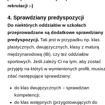
zasięgu międzynarodowym lub
rekrutacji :-)
ogólnopolskim:
4. Sprawdziany predyspozycji
a. tytuł finalisty konkursu przedmiotowego –
Do niektórych oddziałów w szkołach
10 punktów;
przeprowadzane są dodatkowe sprawdziany
b. tytuł laureata konkursu
predyspozycji.
Tak jest w przypadku np. klas
interdyscyplinarnego – 7 punktów;
plastycznych, dwujęzycznych, klasy z maturą
c. tytuł finalisty konkursu
międzynarodową (IB), czy też oddziałów
interdyscyplinarnego – 5 punktów.
sportowych. Jeśli zależy Ci na tym, aby zostać
przyjęty na któryś w wymienionych profili, musis
zdać następujące sprawdziany:
Zawody wiedzy będące konkursem o
zasięgu wojewódzkim organizowanym
do klas dwujęzycznych – sprawdzian
przez kuratora oświaty:
kompetencji;
do klas wstępnych (przygotowujących do