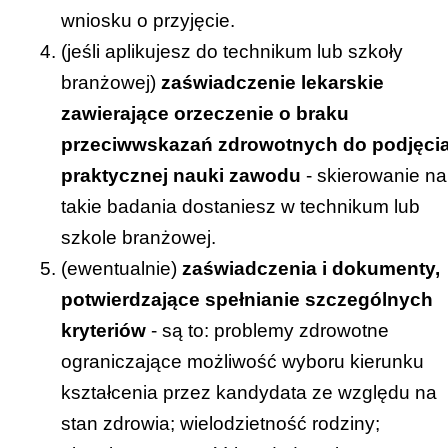
wniosku o przyjęcie.
[
KLIK
]
(jeśli aplikujesz do technikum lub szkoły
ZACHODNIOPOMORSKIE Kuratorium
branżowej)
zaświadczenie lekarskie
Oświaty
zawierające orzeczenie o braku
Strona internetowa kuratorium:
przeciwwskazań zdrowotnych do podjęci
www.kuratorium.szczecin.pl
praktycznej nauki zawodu
- skierowanie na
Link do zakładki z informacją o rekrutacji –
takie badania dostaniesz w technikum lub
[
KLIK
]
szkole branżowej.
(ewentualnie)
zaświadczenia i dokumenty,
potwierdzające spełnianie szczególnych
kryteriów
- są to: problemy zdrowotne
ograniczające możliwość wyboru kierunku
kształcenia przez kandydata ze względu na
stan zdrowia; wielodzietność rodziny;