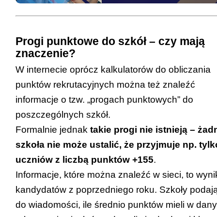
w sumie 18 punktów.
Jeśli uzyskasz tytuł laureata lub finalisty
ogólnopolskiej olimpiady przedmiotowej
Progi punktowe do szkół – czy mają
znaczenie?
lub laureata konkursu przedmiotowego
W internecie oprócz kalkulatorów do obliczania
o zasięgu wojewódzkim lub
punktów rekrutacyjnych można też znaleźć
ponadwojewódzkim, możesz liczyć na
informacje o tzw. „progach punktowych” do
przyjęcie w pierwszej kolejności:
poszczególnych szkół.
do publicznej szkoły
Formalnie jednak
takie progi nie istnieją – żad
ponadpodstawowej,
szkoła nie może ustalić, że przyjmuje np. tylk
szkoły ponadpodstawowej sportowej,
uczniów z liczbą punktów +155
.
publicznej szkoły ponadpodstawowej
Informacje, które można znaleźć w sieci, to wyni
mistrzostwa sportowego,
kandydatów z poprzedniego roku. Szkoły podaj
oddziału sportowego w publicznej
do wiadomości, ile średnio punktów mieli w dan
szkole ponadpodstawowej