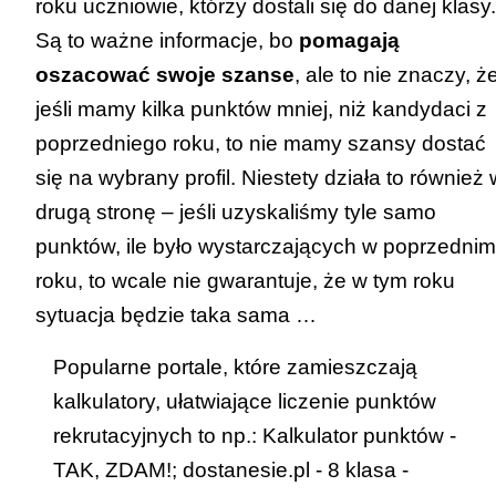
roku uczniowie, którzy dostali się do danej klasy.
ogólnodostępnej,
Są to ważne informacje, bo
pomagają
oddziału mistrzostwa sportowego w
oszacować swoje szanse
, ale to nie znaczy, ż
publicznej szkole ponadpodstawowej
jeśli mamy kilka punktów mniej, niż kandydaci z
ogólnodostępnej,
poprzedniego roku, to nie mamy szansy dostać
do publicznej szkoły
się na wybrany profil. Niestety działa to również 
ponadpodstawowej dwujęzycznej,
drugą stronę – jeśli uzyskaliśmy tyle samo
oddziału dwujęzycznego w publicznej
punktów, ile było wystarczających w poprzednim
szkole ponadpodstawowej
roku, to wcale nie gwarantuje, że w tym roku
ogólnodostępnej,
sytuacja będzie taka sama …
oddziału międzynarodowego w
Popularne portale, które zamieszczają
publicznej szkole ponadpodstawowej
kalkulatory, ułatwiające liczenie punktów
ogólnodostępnej,
rekrutacyjnych to np.:
Kalkulator punktów -
klasy wstępnej (przygotowującej do
TAK, ZDAM!
;
dostanesie.pl - 8 klasa -
nauki w klasie dwujęzycznej).