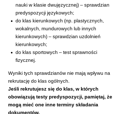
a. dwa lub więcej tytułów finalisty konkursu
nauki w klasie dwujęzycznej) – sprawdzian
przedmiotowego – 10 punktów;
predyspozycji językowych;
b. dwa lub więcej tytułów laureata konkursu
do klas kierunkowych (np. plastycznych,
tematycznego lub interdyscyplinarnego – 7
wokalnych, mundurowych lub innych
punktów;
kierunkowych) – sprawdzian uzdolnień
c. dwa lub więcej tytułów finalisty konkursu
kierunkowych;
tematycznego lub interdyscyplinarnego – 5
do klas sportowych – test sprawności
punktów;
fizycznej.
d. tytuł finalisty konkursu przedmiotowego –
7 punktów;
Wyniki tych sprawdzianów nie mają wpływu na
e. tytuł laureata konkursu tematycznego lub
rekrutację do klas ogólnych.
interdyscyplinarnego – 5 punktów,
Jeśli rekrutujesz się do klas, w których
f. tytuł finalisty konkursu tematycznego lub
obowiązują testy predyspozycji, pamiętaj, że
interdyscyplinarnego – 3 punkty.
mogą mieć one inne terminy składania
dokumentów.