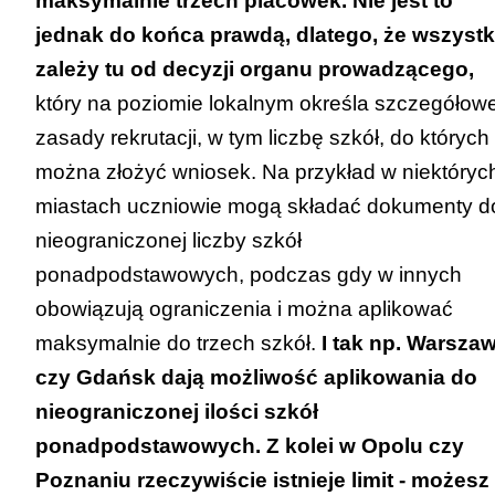
maksymalnie trzech placówek. Nie jest to
Link do zakładki z informacją o rekrutacji –
jednak do końca prawdą, dlatego, że wszyst
[
KLIK
]
zależy tu od decyzji organu prowadzącego,
KUJAWSKO-POMORSKIE Kuratorium
który na poziomie lokalnym określa szczegółow
Oświaty
zasady rekrutacji, w tym liczbę szkół, do których
Strona internetowa kuratorium:
można złożyć wniosek. Na przykład w niektóryc
https://kuratorium.bydgoszcz.pl/
miastach uczniowie mogą składać dokumenty d
Link do zakładki z informacją o rekrutacji –
nieograniczonej liczby szkół
[
KLIK
]
ponadpodstawowych, podczas gdy w innych
LUBELSKIE Kuratorium Oświaty
obowiązują ograniczenia i można aplikować
Strona internetowa kuratorium:
maksymalnie do trzech szkół.
www.kuratorium.lublin.pl
I tak np. Warsza
czy Gdańsk dają możliwość aplikowania do
Link do zakładki z informacją o rekrutacji –
nieograniczonej ilości szkół
[
KLIK
]
ponadpodstawowych. Z kolei w Opolu czy
LUBUSKIE Kuratorium Oświaty
Poznaniu rzeczywiście istnieje limit - możesz
Strona internetowa kuratorium:
www.ko-