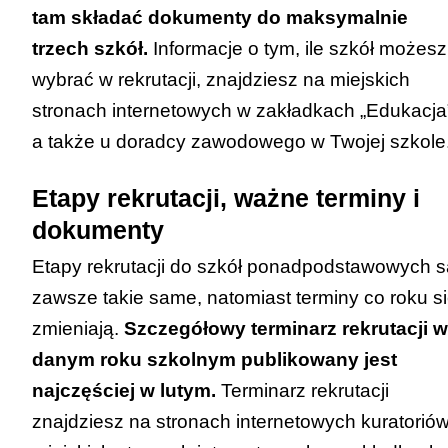
tam składać dokumenty do maksymalnie
gorzow.edu.pl
trzech szkół.
Link do zakładki z informacją o rekrutacji –
Informacje o tym, ile szkół możesz
wybrać w rekrutacji, znajdziesz na miejskich
[
KLIK
]
stronach internetowych w zakładkach „Edukacja
ŁÓDZKIE Kuratorium Oświaty
a także u doradcy zawodowego w Twojej szkole
Strona internetowa kuratorium:
www.kuratorium.lodz.pl
Etapy rekrutacji, ważne terminy i
Link do zakładki z informacją o rekrutacji –
dokumenty
[
KLIK
]
MAŁOPOLSKIE Kuratorium Oświaty
Etapy rekrutacji do szkół ponadpodstawowych s
Strona internetowa kuratorium:
zawsze takie same, natomiast terminy co roku s
www.kuratorium.krakow.pl
zmieniają.
Szczegółowy terminarz rekrutacji w
Link do zakładki z informacją o rekrutacji –
danym roku szkolnym publikowany jest
[
KLIK
]
najczęściej w lutym.
Terminarz rekrutacji
MAZOWIECKIE Kuratorium Oświaty
znajdziesz na stronach internetowych kuratoriów