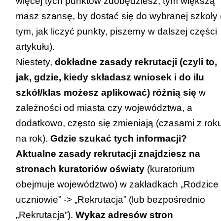
więcej tych punktów zdobędziesz, tym większą
masz szansę, by dostać się do wybranej szkoły 
tym, jak liczyć punkty, piszemy w dalszej części
artykułu).
Niestety,
dokładne zasady rekrutacji (czyli to,
jak, gdzie, kiedy składasz wniosek i do ilu
szkół/klas możesz aplikować) różnią się
w
zależności od miasta czy województwa, a
dodatkowo, często się zmieniają (czasami z rok
na rok).
Gdzie szukać tych informacji?
Aktualne zasady rekrutacji znajdziesz na
stronach kuratoriów oświaty
(kuratorium
obejmuje województwo) w zakładkach „Rodzice 
uczniowie” -> „Rekrutacja” (lub bezpośrednio
„Rekrutacja”).
Wykaz adresów stron