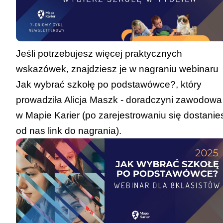
Uzyskanie wysokiego miejsca w
zawodach wiedzy innych niż
wymienione wyżej, artystycznych lub
sportowych organizowanych przez
Jeśli potrzebujesz więcej praktycznych
kuratora oświaty lub inne podmioty
wskazówek, znajdziesz je w nagraniu webinaru
działające na terenie szkoły, na
Jak wybrać szkołę po podstawówce
?, który
szczeblu:
prowadziła Alicja Maszk - doradczyni zawodowa
w Mapie Karier (po zarejestrowaniu się dostanie
a. międzynarodowym – 4 punkty;
od nas link do nagrania).
b. krajowym – 3 punkty;
c. wojewódzkim – 2 punkty;
d. powiatowym – 1 punkt.
Maksymalna liczba punktów możliwych do
uzyskania za wszystkie osiągnięcia wynosi