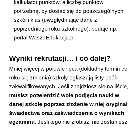
kalkulator punktów
, a liczbę punktów
potrzebną, by dostać się do poszczególnych
Uwaga!
Jeśli jesteś laureatem/finalistą
szkół i klas (uwzględniając dane z
wymienionych konkursów i chcesz dostać
poprzedniego roku szkolnego), podaje np.
się do szkoły lub oddziału sportowego,
portal
WaszaEdukacja.pl
.
musisz wziąć udział w próbie sprawności
fizycznej i uzyskać pozytywny wynik; jeśli
Wyniki rekrutacji… i co dalej?
aplikujesz do szkoły lub klasy
Mniej więcej w połowie lipca (dokładny termin co
dwujęzycznej, przygotowującej do matury
roku się zmienia) szkoły ogłaszają listy osób
międzynarodowej lub do klasy wstępnej,
zakwalifikowanych. Jeśli znajdziesz się na liście
musisz uzyskać pozytywny wynik
musisz potwierdzić wolę podjęcia nauki w
sprawdzianu kompetencji językowych,
danej szkole poprzez złożenie w niej orygina
natomiast jeśli chcesz dostać się do
świadectwa oraz zaświadczenia o wynikach
technikum lub szkoły branżowej – musisz
egzaminu
. Jeśli tego nie zrobisz, nie zostaniesz
(tak jak inni kandydaci) posiadać