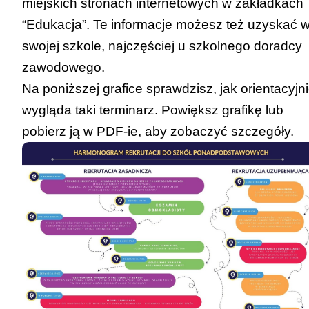
Strona internetowa kuratorium:
miejskich stronach internetowych w zakładkach
www.kuratorium.waw.pl
“Edukacja”. Te informacje możesz też uzyskać 
Link do zakładki z informacją o rekrutacji –
swojej szkole, najczęściej u szkolnego doradcy
[
KLIK
]
zawodowego.
OPOLSKIE Kuratorium Oświaty
Na poniższej grafice sprawdzisz, jak orientacyjn
Strona internetowa kuratorium:
wygląda taki terminarz. Powiększ grafikę lub
www.kuratorium.opole.pl
pobierz ją w PDF-ie
, aby zobaczyć szczegóły.
Link do zakładki z informacją o rekrutacji –
[
KLIK
]
PODKARPACKIE Kuratorium Oświaty
Strona internetowa kuratorium:
www.ko.rzeszow.pl
Link do zakładki z informacją o rekrutacji –
[
KLIK
]
PODLASKIE Kuratorium Oświaty