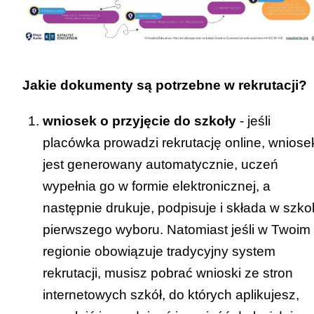
Strona internetowa kuratorium:
www.kuratorium.bialystok.pl
Link do zakładki z informacją o rekrutacji –
[
KLIK
]
Jakie dokumenty są potrzebne w rekrutacji?
POMORSKIE Kuratorium Oświaty
wniosek o przyjęcie do szkoły
- jeśli
Strona internetowa kuratorium:
placówka prowadzi rekrutację online, wniose
www.kuratorium.gda.pl
jest generowany automatycznie, uczeń
Link do zakładki z informacją o rekrutacji –
wypełnia go w formie elektronicznej, a
[
KLIK
]
następnie drukuje, podpisuje i składa w szko
ŚLĄSKIE Kuratorium Oświaty
pierwszego wyboru. Natomiast jeśli w Twoim
Strona internetowa kuratorium:
regionie obowiązuje tradycyjny system
www.kuratorium.katowice.pl
rekrutacji, musisz pobrać wnioski ze stron
Link do zakładki z informacją o rekrutacji –
internetowych szkół, do których aplikujesz,
[
KLIK
]