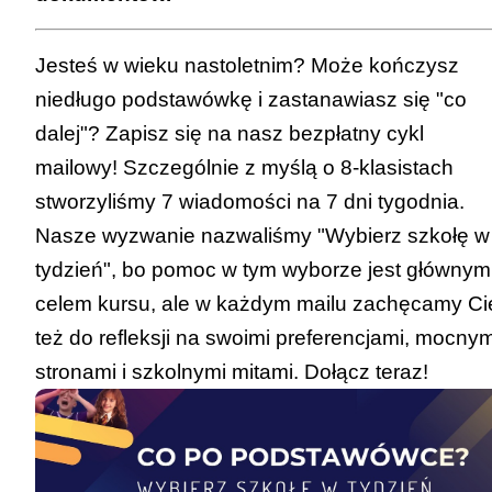
Zawody wiedzy będące konkursem o
Jesteś w wieku nastoletnim? Może kończysz
zasięgu ponadwojewódzkim lub
niedługo podstawówkę i zastanawiasz się "co
wojewódzkim:
dalej"? Zapisz się na nasz bezpłatny cykl
mailowy! Szczególnie z myślą o 8-klasistach
a. dwa lub więcej tytułów finalisty konkursu
stworzyliśmy 7 wiadomości na 7 dni tygodnia.
przedmiotowego – 10 punktów;
Nasze wyzwanie nazwaliśmy "Wybierz szkołę w
b. dwa lub więcej tytułów laureata konkursu
tydzień", bo pomoc w tym wyborze jest głównym
interdyscyplinarnego – 7 punktów;
celem kursu, ale w każdym mailu zachęcamy Ci
c. tytuł finalisty konkursu przedmiotowego –
też do refleksji na swoimi preferencjami, mocnym
7 punktów;
stronami i szkolnymi mitami.
Dołącz teraz!
d. tytuł laureata konkursu
interdyscyplinarnego – 5 punktów.