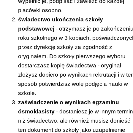
wypełnić je, podpisać i zawieźć do każdej
ŚWIĘTOKRZYSKIE Kuratorium Oświaty
placówki osobno.
Strona internetowa kuratorium:
świadectwo ukończenia szkoły
www.kuratorium.kielce.pl
podstawowej
- otrzymasz je po zakończeni
Link do zakładki z informacją o rekrutacji –
roku szkolnego w 3 kopiach, poświadczonyc
[
KLIK
]
przez dyrekcję szkoły za zgodność z
WARMIŃSKO-MAZURSKIE Kuratorium
oryginałem. Do szkoły pierwszego wyboru
Oświaty
dostarczasz kopię świadectwa - oryginał
Strona internetowa kuratorium:
złożysz dopiero po wynikach rekrutacji i w te
www.ko.olsztyn.pl
sposób potwierdzisz wolę podjęcia nauki w
Link do zakładki z informacją o rekrutacji –
szkole.
[
KLIK
]
zaświadczenie o wynikach egzaminu
WIELKOPOLSKIE Kuratorium Oświaty
ósmoklasisty
- dostaniesz je w innym termin
Strona internetowa kuratorium:
niż świadectwo, ale również musisz donieść
www.ko.poznan.pl
ten dokument do szkoły jako uzupełnienie
Link do zakładki z informacją o rekrutacji –