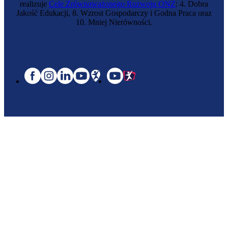
realizuje
Cele Zrównoważonego Rozwoju ONZ
: 4. Dobra
Jakość Edukacji, 8. Wzrost Gospodarczy i Godna Praca oraz
10. Mniej Nierówności.