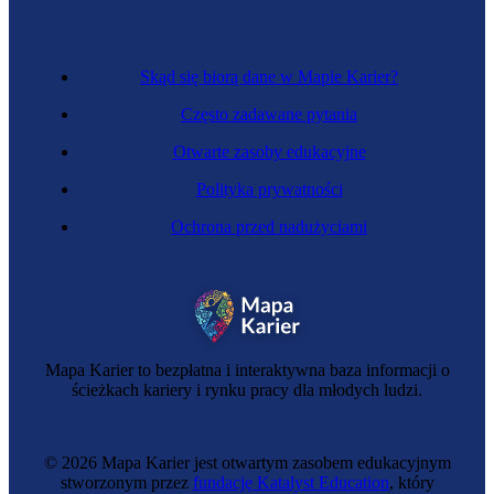
Skąd się biorą dane w Mapie Karier?
Często zadawane pytania
Otwarte zasoby edukacyjne
Polityka prywatności
Ochrona przed nadużyciami
Mapa Karier to bezpłatna i interaktywna baza informacji o
ścieżkach kariery i rynku pracy dla młodych ludzi.
© 2026 Mapa Karier jest otwartym zasobem edukacyjnym
stworzonym przez
fundację Katalyst Education
, który