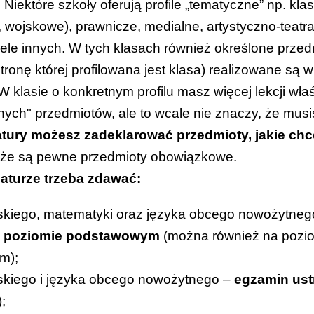
a). Niektóre szkoły oferują profile „tematyczne” np. 
e, wojskowe), prawnicze, medialne, artystyczno-teatra
iele innych. W tych klasach również określone prze
stronę której profilowana jest klasa) realizowane są 
 klasie o konkretnym profilu masz więcej lekcji wła
nych" przedmiotów, ale to wcale nie znaczy, że mus
tury możesz zadeklarować przedmioty, jakie ch
 że są pewne przedmioty obowiązkowe.
aturze trzeba zdawać:
lskiego, matematyki oraz języka obcego nowożytne
a poziomie podstawowym
(można również na pozi
m);
lskiego i języka obcego nowożytnego –
egzamin us
;