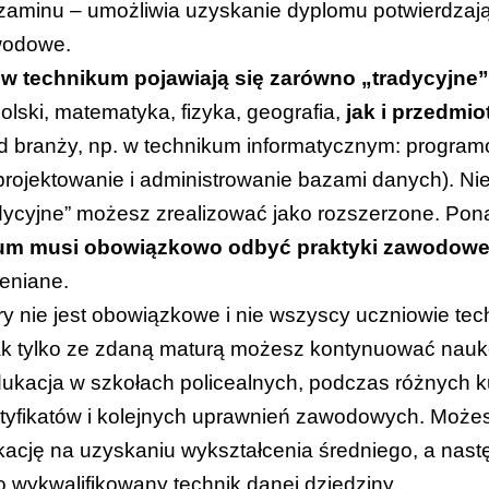
zaminu
– umożliwia uzyskanie dyplomu potwierdzaj
awodowe.
i w technikum pojawiają się zarówno „tradycyjne
polski, matematyka, fizyka, geografia,
jak i przedmi
d branży, np. w technikum informatycznym: programo
projektowanie i administrowanie bazami danych). Ni
adycyjne” możesz zrealizować jako rozszerzone. Po
um musi obowiązkowo odbyć praktyki zawodow
ceniane.
 nie jest obowiązkowe i nie wszyscy uczniowie tec
ak tylko ze zdaną maturą możesz kontynuować naukę
dukacja w szkołach policealnych, podczas różnych 
tyfikatów i kolejnych uprawnień zawodowych. Możes
ację na uzyskaniu wykształcenia średniego, a nast
o wykwalifikowany technik danej dziedziny.