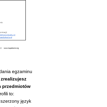
 zdania egzaminu
 zrealizujesz
h przedmiotów
fili to:
zszerzony język