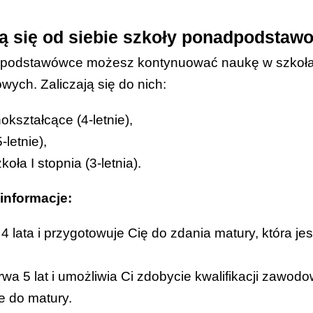
ą się od siebie szkoły ponadpodsta
j podstawówce możesz kontynuować naukę w szkoł
ych. Zaliczają się do nich:
okształcące (4-letnie),
-letnie),
oła I stopnia (3-letnia).
informacje:
4 lata i przygotowuje Cię do zdania matury, która je
wa 5 lat i umożliwia Ci zdobycie kwalifikacji zawod
e do matury.