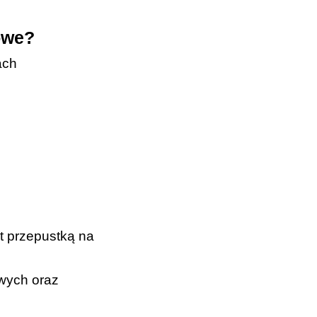
wowe?
ach
st przepustką na
owych oraz