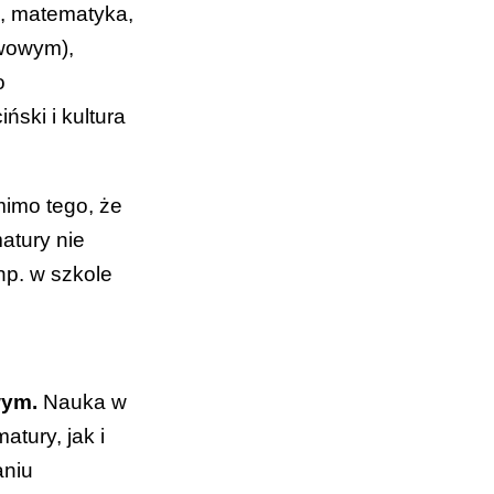
i, matematyka,
awowym),
o
iński i kultura
mimo tego, że
atury nie
np. w szkole
wym.
Nauka w
atury, jak i
aniu