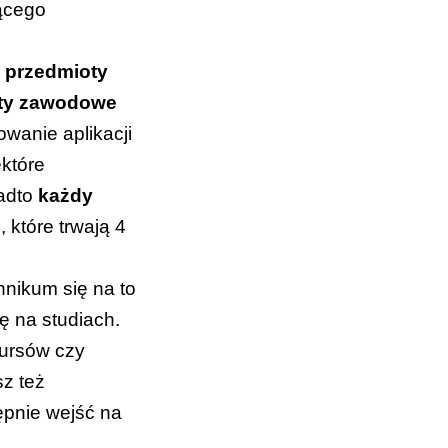
ącego
” przedmioty
oty zawodowe
wanie aplikacji
ektóre
nadto
każdy
e
, które trwają 4
hnikum się na to
 na studiach.
kursów czy
z też
ępnie wejść na