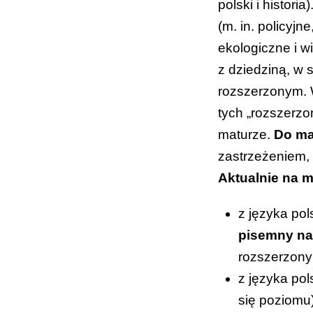
polski i histori
(m. in. policyjn
ekologiczne i w
z dziedziną, w 
rozszerzonym. W
tych „rozszerzo
maturze.
Do ma
zastrzeżeniem,
Aktualnie na m
z języka po
pisemny n
rozszerzony
z języka po
się poziomu)