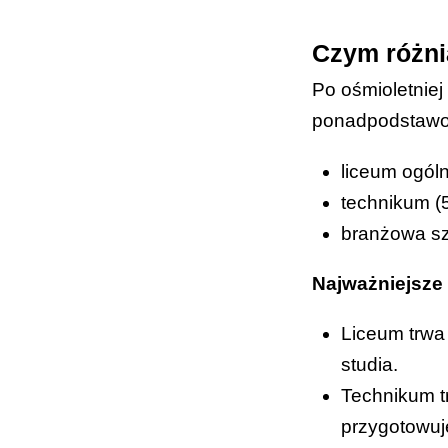
Czym różni
Po ośmioletnie
ponadpodstawow
liceum ogóln
technikum (5
branżowa szk
Najważniejsze 
Liceum trwa 
studia.
Technikum tr
przygotowuj