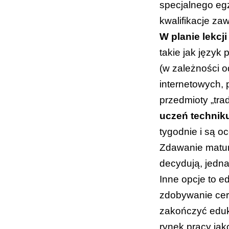
specjalnego
eg
kwalifikacje z
W planie lekcj
takie jak język 
(w zależności o
internetowych, 
przedmioty „tr
uczeń technik
tygodnie i są o
Zdawanie matury
decydują, jedn
Inne opcje to e
zdobywanie cer
zakończyć eduk
rynek pracy jak