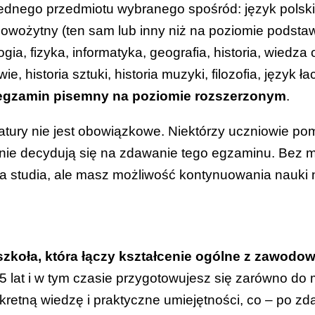
ednego przedmiotu wybranego spośród: język polsk
nowożytny (ten sam lub inny niż na poziomie podst
gia, fizyka, informatyka, geografia, historia, wiedza 
e, historia sztuki, historia muzyki, filozofia, język łac
egzamin pisemny na poziomie rozszerzonym
.
tury nie jest obowiązkowe. Niektórzy uczniowie po
nie decydują się na zdawanie tego egzaminu. Bez m
a studia, ale masz możliwość kontynuowania nauki 
zkoła, która łączy kształcenie ogólne z zawodo
5 lat i w tym czasie przygotowujesz się zarówno do m
etną wiedzę i praktyczne umiejętności, co – po zd