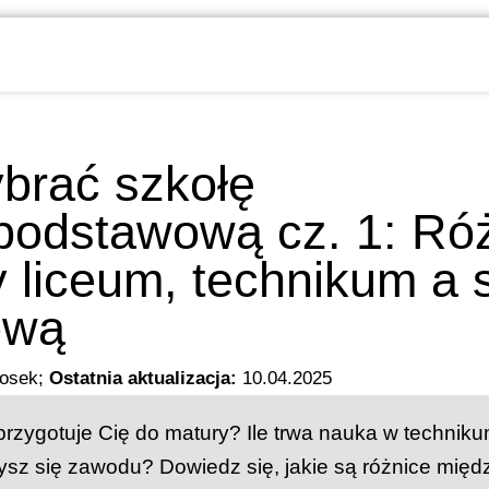
brać szkołę
odstawową cz. 1: Ró
 liceum, technikum a 
ową
osek
;
Ostatnia aktualizacja:
10.04.2025
przygotuje Cię do matury? Ile trwa nauka w techniku
ysz się zawodu? Dowiedz się, jakie są różnice międ