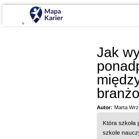
Mapa Karier v 4.0.0
Jak wy
ponadp
między
branż
Autor:
Marta Wrz
Która szkoła 
szkole naucz