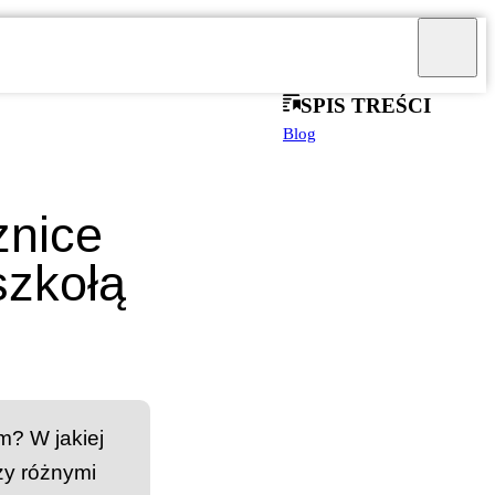
SPIS TREŚCI
Blog
żnice
szkołą
m? W jakiej
zy różnymi