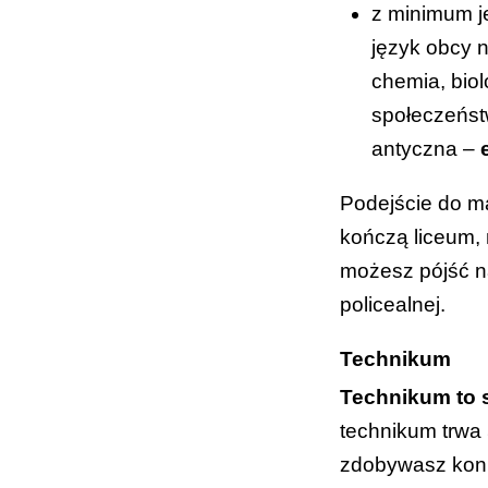
z minimum j
język obcy 
chemia, biolo
społeczeństwi
antyczna –
Podejście do ma
kończą liceum, 
możesz pójść n
policealnej.
Technikum
Technikum to s
technikum trwa 
zdobywasz konkr