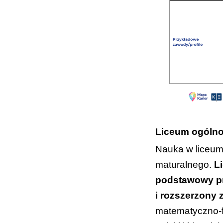
Liceum ogólno
Nauka w liceum 
maturalnego.
L
podstawowy p
i rozszerzony 
matematyczno-f