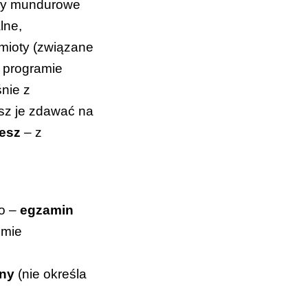
klasy mundurowe
lne,
dmioty (związane
w programie
śnie z
isz je zdawać na
cesz
– z
go –
egzamin
omie
tny
(nie określa