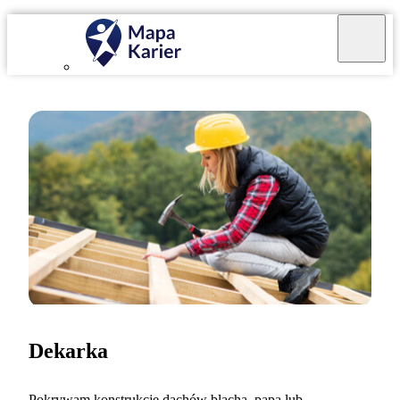
Dekarka
Pokrywam konstrukcje dachów blachą, papą lub