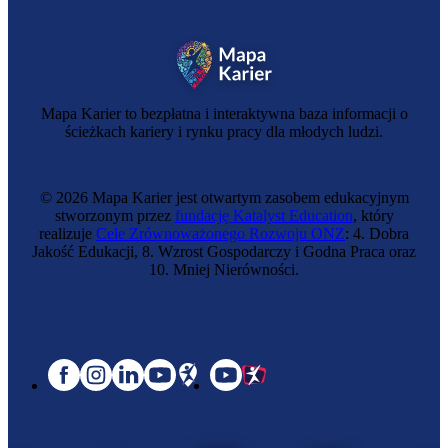
Mapa Karier to bezpłatna i interaktywna baza informacji o
ścieżkach kariery i rynku pracy dla młodych ludzi.
© 2026 Mapa Karier jest otwartym zasobem edukacyjnym
stworzonym przez
fundację Katalyst Education
, który
realizuje
Cele Zrównoważonego Rozwoju ONZ
: 4. Dobra
Jakość Edukacji, 8. Wzrost Gospodarczy i Godna Praca oraz
10. Mniej Nierówności.