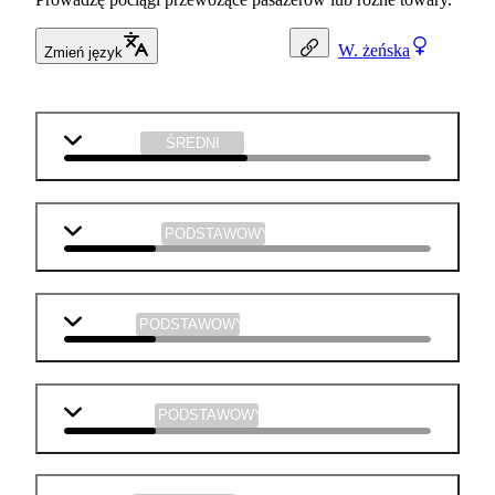
W.
żeńska
Zmień język
technika
ŚREDNI
matematyka
PODSTAWOWY
j. polski
PODSTAWOWY
j. angielski
PODSTAWOWY