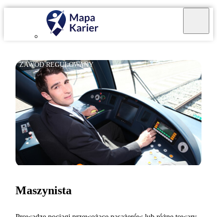
ZAWÓD REGULOWANY
Maszynista
Prowadzę pociągi przewożące pasażerów lub różne towary.