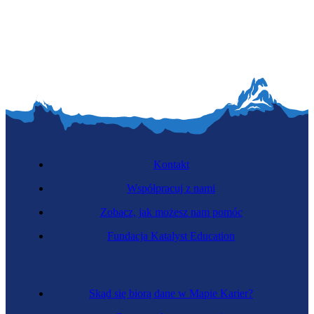
Kontakt
Współpracuj z nami
Zobacz, jak możesz nam pomóc
Fundacja Katalyst Education
Skąd się biorą dane w Mapie Karier?