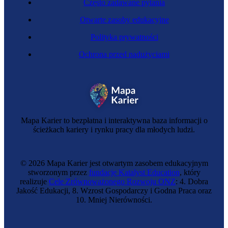
Często zadawane pytania
Otwarte zasoby edukacyjne
Polityka prywatności
Ochrona przed nadużyciami
Mapa Karier to bezpłatna i interaktywna baza informacji o
ścieżkach kariery i rynku pracy dla młodych ludzi.
© 2026 Mapa Karier jest otwartym zasobem edukacyjnym
stworzonym przez
fundację Katalyst Education
, który
realizuje
Cele Zrównoważonego Rozwoju ONZ
: 4. Dobra
Jakość Edukacji, 8. Wzrost Gospodarczy i Godna Praca oraz
10. Mniej Nierówności.