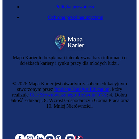
Polityka prywatności
Ochrona przed nadużyciami
Mapa Karier to bezpłatna i interaktywna baza informacji o
ścieżkach kariery i rynku pracy dla młodych ludzi.
© 2026 Mapa Karier jest otwartym zasobem edukacyjnym
stworzonym przez
fundację Katalyst Education
, który
realizuje
Cele Zrównoważonego Rozwoju ONZ
: 4. Dobra
Jakość Edukacji, 8. Wzrost Gospodarczy i Godna Praca oraz
10. Mniej Nierówności.