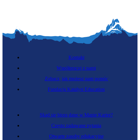
Kontakt
Współpracuj z nami
Zobacz, jak możesz nam pomóc
Fundacja Katalyst Education
Skąd się biorą dane w Mapie Karier?
Często zadawane pytania
Otwarte zasoby edukacyjne