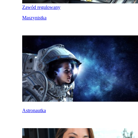
Zawód regulowany
Maszynistka
Astronautka