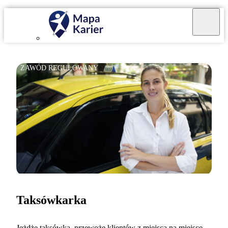
ZAWÓD REGULOWANY
Taksówkarka
Jeżdżę taksówką, przewożę klientów z miejsca na miejsce,