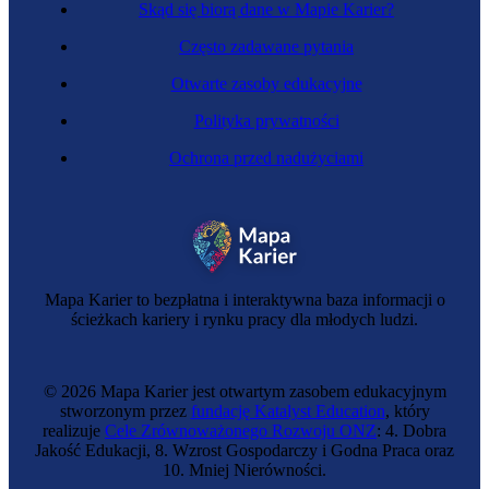
Skąd się biorą dane w Mapie Karier?
Często zadawane pytania
Otwarte zasoby edukacyjne
Polityka prywatności
Ochrona przed nadużyciami
Mapa Karier to bezpłatna i interaktywna baza informacji o
ścieżkach kariery i rynku pracy dla młodych ludzi.
© 2026 Mapa Karier jest otwartym zasobem edukacyjnym
stworzonym przez
fundację Katalyst Education
, który
realizuje
Cele Zrównoważonego Rozwoju ONZ
: 4. Dobra
Jakość Edukacji, 8. Wzrost Gospodarczy i Godna Praca oraz
10. Mniej Nierówności.