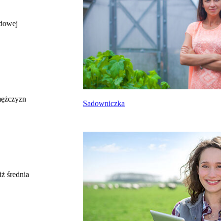
odowej
całkowite wynagrodzenie
miesięczne brutto nie dla tego zawodu, lecz
uśrednione dla wszystkich zawodów z grupy,
do której należy ten zawód według Głównego
Urzędu Statystycznego
Struktura wynagrodzeń
według zawodów, 2022
mężczyzn
Sadowniczka
Etykieta
Zakres wartości
b. małe
poniżej 4500 zł
małe
4500 zł – 5999 zł
średnie
6000 zł – 7499 zł
duże
7500 zł – 8999 zł
ż średnia
b. duże
9000 zł i więcej