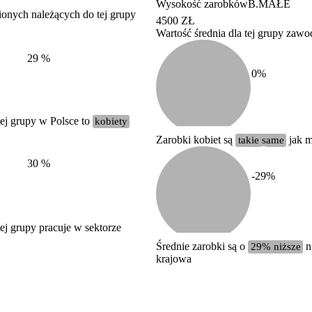
Wysokość zarobków
B.MAŁE
ionych należących do tej grupy
4500 ZŁ
Wartość średnia dla tej grupy zaw
Struktura wynagrodzeń
według zawodów, 2022
29
%
0
%
ej grupy w Polsce to
kobiety
Zarobki kobiet są
takie same
jak 
30
%
-29
%
j grupy pracuje w sektorze
Średnie zarobki są o
29% niższe
ni
krajowa
Etykieta
Zakres wartości
b. duży
powyżej 200 tysięcy zatrudnionych