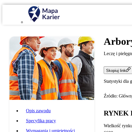
Arbor
Leczę i pielęgn
Skopiuj link
Statystyki dla 
Źródło: Główny
Opis zawodu
RYNEK 
Specyfika pracy
Wielkość rynk
Wymagania i umiejętności