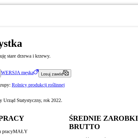
ystka
uję stare drzewa i krzewy.
WERSJA
męska
Losuj zawód
grupy:
Rolnicy produkcji roślinnej
 Urząd Statystyczny, rok 2022.
PRACY
ŚREDNIE ZAROBK
BRUTTO
u pracy
MAŁY