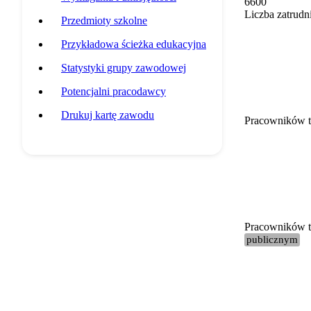
6600
Liczba zatrudn
Przedmioty szkolne
Przykładowa ścieżka edukacyjna
Statystyki grupy zawodowej
Potencjalni pracodawcy
Drukuj kartę zawodu
Pracowników t
Pracowników te
publicznym