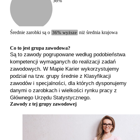
36
%
Etykiet
b. małe
małe
średnie
Średnie zarobki są o
36% wyższe
niż średnia krajowa
duże
b. duże
Co to jest grupa zawodowa?
Są to zawody pogrupowane według podobieństwa
kompetencji wymaganych do realizacji zadań
zawodowych. W Mapie Karier wykorzystujemy
podział na tzw. grupy średnie z Klasyfikacji
zawodów i specjalności, dla których dysponujemy
danymi o zarobkach i wielkości rynku pracy z
Głównego Urzędu Statystycznego.
Zawody z tej grupy zawodowej