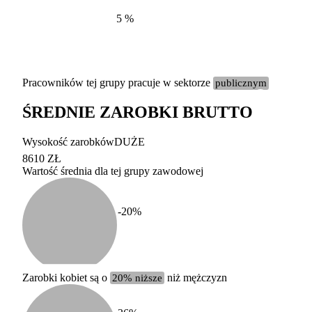
5
%
Pracowników tej grupy pracuje w sektorze
publicznym
ŚREDNIE ZAROBKI BRUTTO
Etykieta
Zakres wart
Wysokość zarobków
DUŻE
b. duży
powyżej 200 tysięcy za
8610 ZŁ
Wartość średnia dla tej grupy zawodowej
duży
100-200 tysięcy zatrud
średni
20-100 tysięcy zatrudn
mały
5-20 tysięcy zatrudnion
c
-20
%
miesięczne 
b. mały
poniżej 5 tysięcy zatru
uśrednione
do której 
Urzędu Sta
Zarobki kobiet są o
20% niższe
niż mężczyzn
według zaw