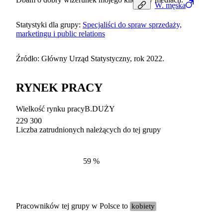
W.
męska
Statystyki dla grupy:
Specjaliści do spraw sprzedaży,
marketingu i public relations
Źródło: Główny Urząd Statystyczny, rok 2022.
RYNEK PRACY
Wielkość rynku pracy
B.DUŻY
229 300
Liczba zatrudnionych należących do tej grupy
Struktur
według zawodów, 2022
59
%
Pracowników tej grupy w Polsce to
kobiety