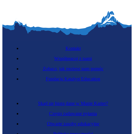
Kontakt
Współpracuj z nami
Zobacz, jak możesz nam pomóc
Fundacja Katalyst Education
Skąd się biorą dane w Mapie Karier?
Często zadawane pytania
Otwarte zasoby edukacyjne
Polityka prywatności