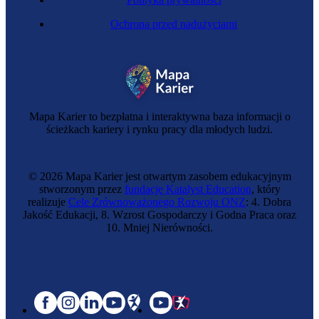
Ochrona przed nadużyciami
Mapa Karier to bezpłatna i interaktywna baza informacji o
ścieżkach kariery i rynku pracy dla młodych ludzi.
© 2026 Mapa Karier jest otwartym zasobem edukacyjnym
stworzonym przez
fundację Katalyst Education
, który
realizuje
Cele Zrównoważonego Rozwoju ONZ
: 4. Dobra
Jakość Edukacji, 8. Wzrost Gospodarczy i Godna Praca oraz
10. Mniej Nierówności.