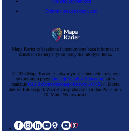
Polityka prywatności
Ochrona przed nadużyciami
Mapa Karier to bezpłatna i interaktywna baza informacji o
ścieżkach kariery i rynku pracy dla młodych ludzi.
© 2026 Mapa Karier jest otwartym zasobem edukacyjnym
stworzonym przez
fundację Katalyst Education
, który
realizuje
Cele Zrównoważonego Rozwoju ONZ
: 4. Dobra
Jakość Edukacji, 8. Wzrost Gospodarczy i Godna Praca oraz
10. Mniej Nierówności.