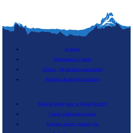
Kontakt
Współpracuj z nami
Zobacz, jak możesz nam pomóc
Fundacja Katalyst Education
Skąd się biorą dane w Mapie Karier?
Często zadawane pytania
Otwarte zasoby edukacyjne