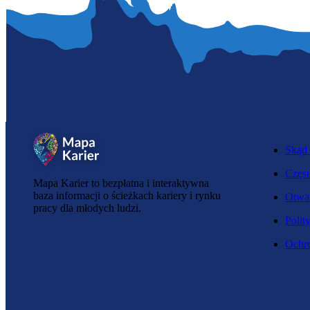
Skąd 
Częst
Mapa Karier to bezpłatna i interaktywna
baza informacji o ścieżkach kariery i rynku
Otwar
pracy dla młodych ludzi.
Polit
Ochro