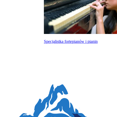
Specjalistka fortepianów i pianin