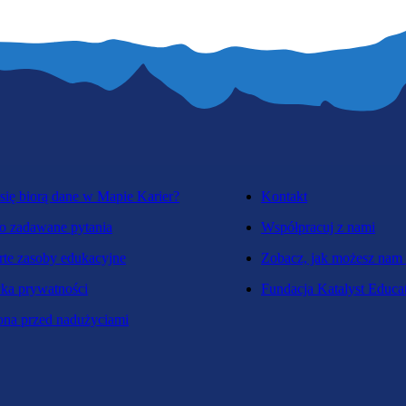
się biorą dane w Mapie Karier?
Kontakt
o zadawane pytania
Współpracuj z nami
te zasoby edukacyjne
Zobacz, jak możesz nam
yka prywatności
Fundacja Katalyst Educa
na przed nadużyciami