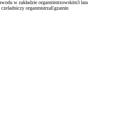
awodu w zakładzie organmistrzowskim
3 lata
czeladniczy organmistrza
Egzamin