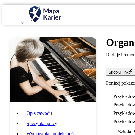
Organ
Buduję i remon
Skopiuj link
Poniżej pokaże
Przykładow
Przykładow
Opis zawodu
Przykładow
Przykładow
Specyfika pracy
Szkoła 
Wymagania i umiejętności