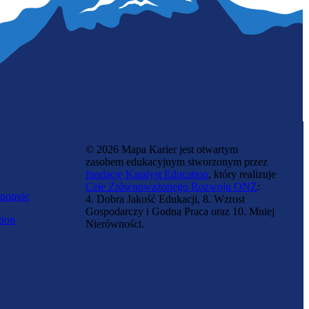
© 2026 Mapa Karier jest otwartym
zasobem edukacyjnym stworzonym przez
fundację Katalyst Education
, który realizuje
Cele Zrównoważonego Rozwoju ONZ
:
 pomóc
4. Dobra Jakość Edukacji, 8. Wzrost
Gospodarczy i Godna Praca oraz 10. Mniej
tion
Nierówności.