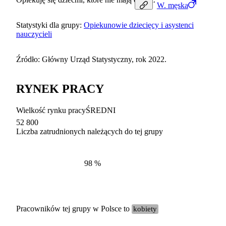
W.
męska
Statystyki dla grupy:
Opiekunowie dziecięcy i asystenci
nauczycieli
Źródło: Główny Urząd Statystyczny, rok 2022.
RYNEK PRACY
Wielkość rynku pracy
ŚREDNI
52 800
Liczba zatrudnionych należących do tej grupy
Struktur
według zawodów, 2022
98
%
Pracowników tej grupy w Polsce to
kobiety