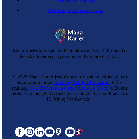
Ochrona przed nadużyciami
Mapa Karier to bezpłatna i interaktywna baza informacji o
ścieżkach kariery i rynku pracy dla młodych ludzi.
© 2026 Mapa Karier jest otwartym zasobem edukacyjnym
stworzonym przez
fundację Katalyst Education
, który
realizuje
Cele Zrównoważonego Rozwoju ONZ
: 4. Dobra
Jakość Edukacji, 8. Wzrost Gospodarczy i Godna Praca oraz
10. Mniej Nierówności.