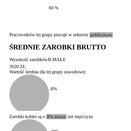
60
%
Pracowników tej grupy pracuje w sektorze
publicznym
ŚREDNIE ZAROBKI BRUTTO
Etykieta
Zakres wart
Wysokość zarobków
B.MAŁE
b. duży
powyżej 200 tysięcy za
3920 ZŁ
Wartość średnia dla tej grupy zawodowej
duży
100-200 tysięcy zatrud
średni
20-100 tysięcy zatrudn
mały
5-20 tysięcy zatrudnion
c
-8
%
miesięczne 
b. mały
poniżej 5 tysięcy zatru
uśrednione
do której 
Urzędu Sta
Zarobki kobiet są o
8% niższe
niż mężczyzn
według zaw