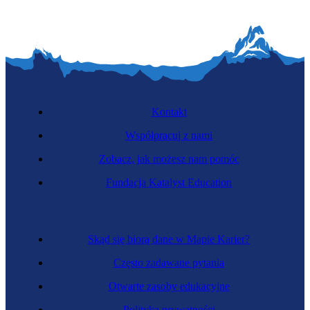
Kontakt
Współpracuj z nami
Zobacz, jak możesz nam pomóc
Fundacja Katalyst Education
Skąd się biorą dane w Mapie Karier?
Często zadawane pytania
Otwarte zasoby edukacyjne
Polityka prywatności