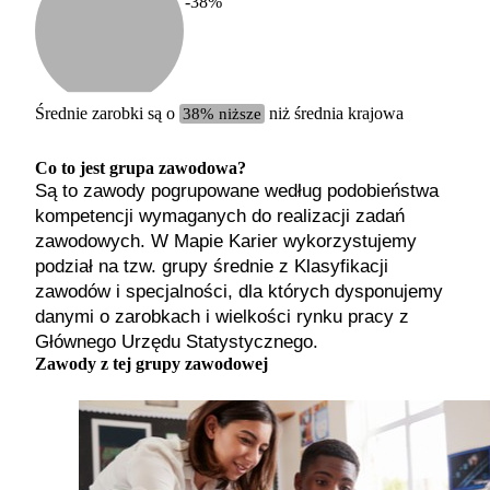
-38
%
Etykiet
b. małe
małe
średnie
Średnie zarobki są o
38% niższe
niż średnia krajowa
duże
b. duże
Co to jest grupa zawodowa?
Są to zawody pogrupowane według podobieństwa
kompetencji wymaganych do realizacji zadań
zawodowych. W Mapie Karier wykorzystujemy
podział na tzw. grupy średnie z Klasyfikacji
zawodów i specjalności, dla których dysponujemy
danymi o zarobkach i wielkości rynku pracy z
Głównego Urzędu Statystycznego.
Zawody z tej grupy zawodowej