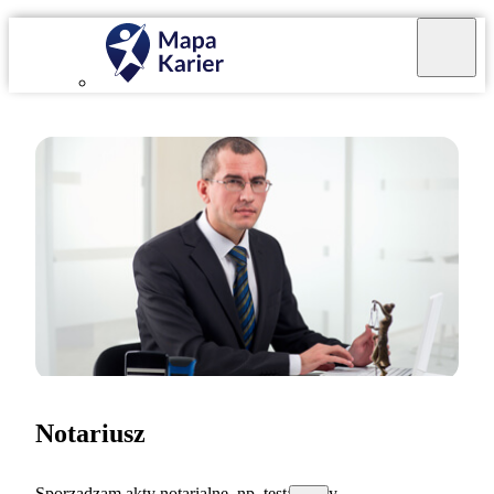
Notariusz
Sporządzam akty notarialne, np. testamenty.