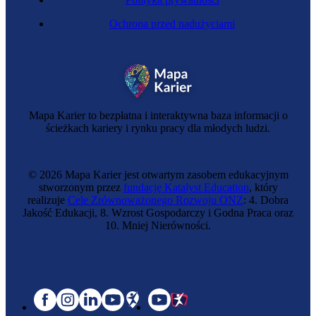
Ochrona przed nadużyciami
Mapa Karier to bezpłatna i interaktywna baza informacji o
ścieżkach kariery i rynku pracy dla młodych ludzi.
© 2026 Mapa Karier jest otwartym zasobem edukacyjnym
stworzonym przez
fundację Katalyst Education
, który
realizuje
Cele Zrównoważonego Rozwoju ONZ
: 4. Dobra
Jakość Edukacji, 8. Wzrost Gospodarczy i Godna Praca oraz
10. Mniej Nierówności.