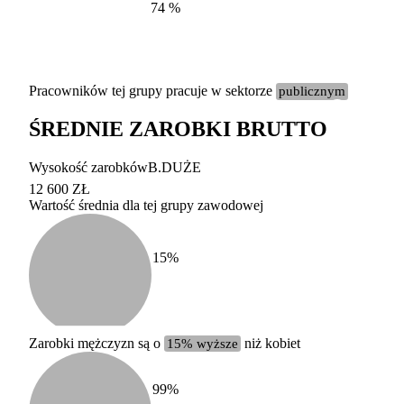
74
%
Pracowników tej grupy pracuje w sektorze
publicznym
ŚREDNIE ZAROBKI BRUTTO
Etykieta
Zakres wart
Wysokość zarobków
B.DUŻE
b. duży
powyżej 200 tysięcy za
12 600 ZŁ
Wartość średnia dla tej grupy zawodowej
duży
100-200 tysięcy zatrud
średni
20-100 tysięcy zatrudn
mały
5-20 tysięcy zatrudnion
c
15
%
miesięczne 
b. mały
poniżej 5 tysięcy zatru
uśrednione
do której 
Urzędu Sta
Zarobki mężczyzn są o
15% wyższe
niż kobiet
według zaw
99
%