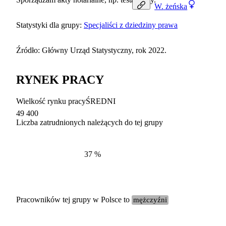
W.
żeńska
Statystyki dla grupy:
Specjaliści z dziedziny prawa
Źródło: Główny Urząd Statystyczny, rok 2022.
RYNEK PRACY
Wielkość rynku pracy
ŚREDNI
49 400
Liczba zatrudnionych należących do tej grupy
Struktur
według zawodów, 2022
37
%
Pracowników tej grupy w Polsce to
mężczyźni