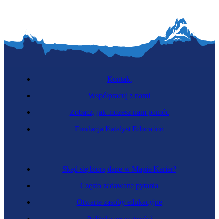
Kontakt
Współpracuj z nami
Zobacz, jak możesz nam pomóc
Fundacja Katalyst Education
Skąd się biorą dane w Mapie Karier?
Często zadawane pytania
Otwarte zasoby edukacyjne
Polityka prywatności