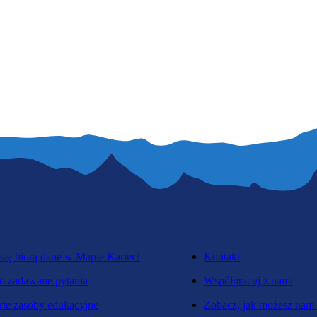
się biorą dane w Mapie Karier?
Kontakt
o zadawane pytania
Współpracuj z nami
te zasoby edukacyjne
Zobacz, jak możesz nam