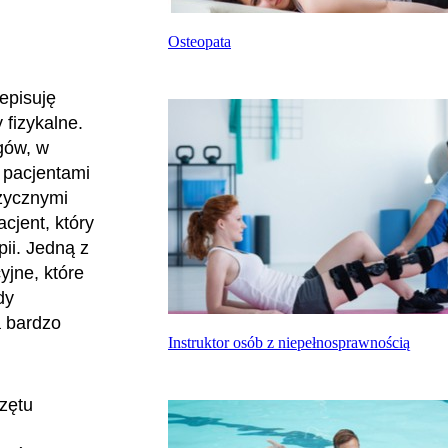
Osteopata
episuję
 fizykalne.
gów, w
i pacjentami
zycznymi
cjent, który
ii. Jedną z
yjne, które
dy
a bardzo
Instruktor osób z niepełnosprawnością
rzętu