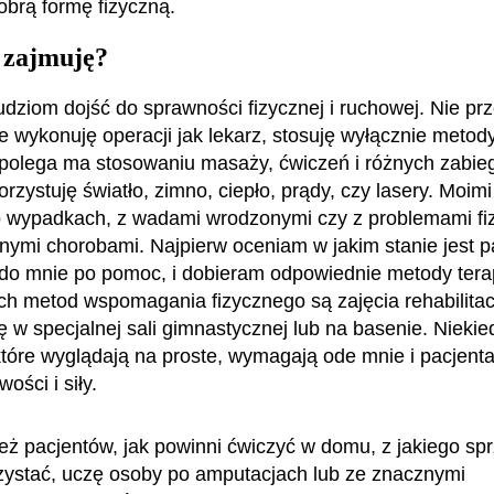
obrą formę fizyczną.
 zajmuję?
ziom dojść do sprawności fizycznej i ruchowej. Nie prz
e wykonuję operacji jak lekarz, stosuję wyłącznie metody
polega ma stosowaniu masaży, ćwiczeń i różnych zabie
rzystuję światło, zimno, ciepło, prądy, czy lasery. Moim
o wypadkach, z wadami wrodzonymi czy z problemami fi
mi chorobami. Najpierw oceniam w jakim stanie jest pa
 do mnie po pomoc, i dobieram odpowiednie metody terap
ch metod wspomagania fizycznego są zajęcia rehabilitac
ę w specjalnej sali gimnastycznej lub na basenie. Niekie
które wyglądają na proste, wymagają ode mnie i pacjent
wości i siły.
też pacjentów, jak powinni ćwiczyć w domu, z jakiego sp
zystać, uczę osoby po amputacjach lub ze znacznymi