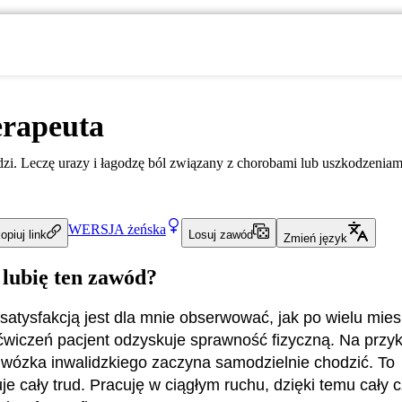
erapeuta
udzi. Leczę urazy i łagodzę ból związany z chorobami lub uszkodzeniam
WERSJA
żeńska
opiuj link
Losuj zawód
Zmień język
 lubię ten zawód?
satysfakcją jest dla mnie obserwować, jak po wielu mie
wiczeń pacjent odzyskuje sprawność fizyczną. Na przyk
 wózka inwalidzkiego zaczyna samodzielnie chodzić. To
e cały trud. Pracuję w ciągłym ruchu, dzięki temu cały 