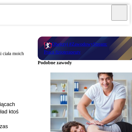
Obejrzyj #ZawodowyStream:
Praca fizjoterapeuty
i ciała moich
Podobne zawody
siącach
ład ktoś
czas