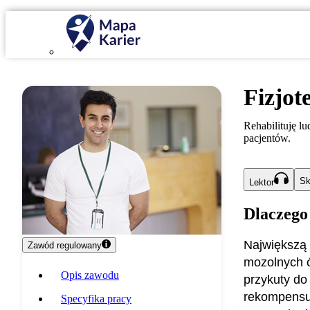
Fizjot
Rehabilituję l
pacjentów.
Sk
Lektor
Dlaczego
Największą 
Zawód regulowany
mozolnych ć
Opis zawodu
przykuty do
rekompensuj
Specyfika pracy