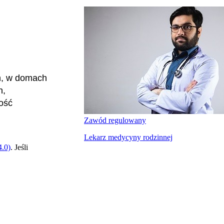
ch, w domach
h,
ość
Zawód regulowany
Lekarz medycyny rodzinnej
.0)
. Jeśli