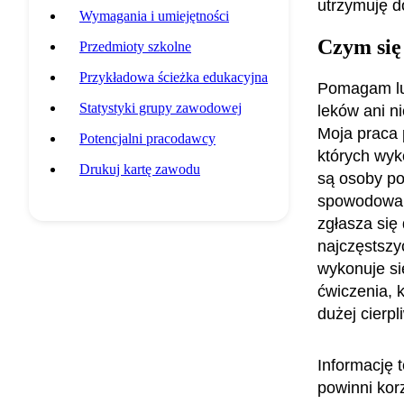
utrzymuję d
Wymagania i umiejętności
Czym się
Przedmioty szkolne
Przykładowa ścieżka edukacyjna
Pomagam lud
Statystyki grupy zawodowej
leków ani ni
Moja praca 
Potencjalni pracodawcy
których wyko
Drukuj kartę zawodu
są osoby p
spowodowany
zgłasza się
najczęstszy
wykonuje si
ćwiczenia, 
dużej cierpli
Informację 
powinni kor