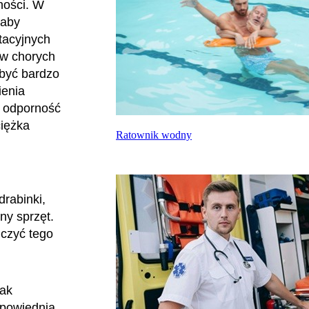
ności. W
 aby
tacyjnych
 w chorych
 być bardzo
ienia
, odporność
ciężka
Ratownik wodny
drabinki,
ny sprzęt.
uczyć tego
jak
dpowiednią