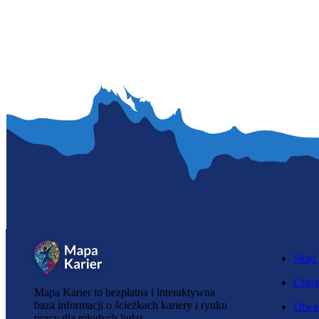
Skąd 
Częst
Mapa Karier to bezpłatna i interaktywna
baza informacji o ścieżkach kariery i rynku
Otwar
pracy dla młodych ludzi.