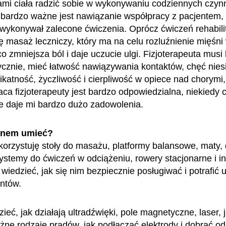
mi ciała radzić sobie w wykonywaniu codziennych czyn
 bardzo ważne jest nawiązanie współpracy z pacjentem,
wykonywał zalecone ćwiczenia. Oprócz ćwiczeń rehabili
ę masaż leczniczy, który ma na celu rozluźnienie mięśni
o zmniejsza ból i daje uczucie ulgi. Fizjoterapeuta musi
ycznie, mieć łatwość nawiązywania kontaktów, chęć nies
ikatność, życzliwość i cierpliwość w opiece nad chorymi
aca fizjoterapeuty jest bardzo odpowiedzialna, niekiedy 
ale daje mi bardzo dużo zadowolenia.
enem umieć?
orzystuję stoły do masażu, platformy balansowe, maty, 
ystemy do ćwiczeń w odciążeniu, rowery stacjonarne i in
wiedzieć, jak się nim bezpiecznie posługiwać i potrafić 
entów.
eć, jak działają ultradźwięki, pole magnetyczne, laser, 
żne rodzaje prądów, jak podłączać elektrody i dobrać o