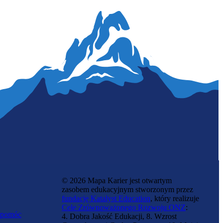
© 2026 Mapa Karier jest otwartym
zasobem edukacyjnym stworzonym przez
fundację Katalyst Education
, który realizuje
Cele Zrównoważonego Rozwoju ONZ
:
 pomóc
4. Dobra Jakość Edukacji, 8. Wzrost