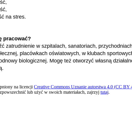
ość,
ść,
ć na stres.
ę pracować?
ć zatrudnienie w szpitalach, sanatoriach, przychodnia
ecznej, placówkach oświatowych, w klubach sportowyc
odnowy biologicznej. Mogę też otworzyć własną działaln
ą.
pniony na licencji
Creative Commons Uznanie autorstwa 4.0 (CC BY 4
ozpowszechnić lub użyć w swoich materiałach, zajrzyj
tutaj
.