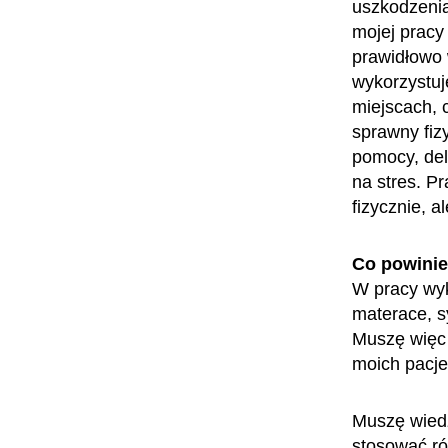
uszkodzenia
mojej pracy
prawidłowo 
wykorzystuj
miejscach, c
sprawny fiz
pomocy, del
na stres. Pr
fizycznie, 
Co powini
W pracy wyk
materace, s
Muszę więc 
moich pacj
Muszę wiedzi
stosować ró