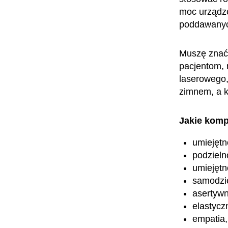
moc urządze
poddawanych
Muszę znać
pacjentom, 
laserowego,
zimnem, a 
Jakie komp
umiejętn
podzieln
umiejętn
samodzi
asertyw
elastycz
empatia,