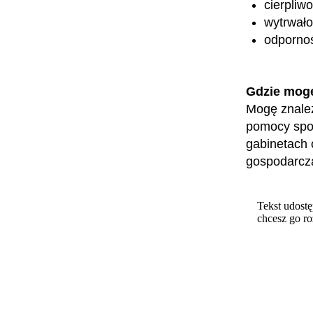
cierpliw
wytrwało
odpornoś
Gdzie mog
Mogę znaleź
pomocy społ
gabinetach 
gospodarcz
Tekst udostę
chcesz go r