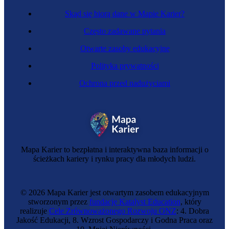
Skąd się biorą dane w Mapie Karier?
Często zadawane pytania
Otwarte zasoby edukacyjne
Polityka prywatności
Ochrona przed nadużyciami
Mapa Karier to bezpłatna i interaktywna baza informacji o
ścieżkach kariery i rynku pracy dla młodych ludzi.
© 2026 Mapa Karier jest otwartym zasobem edukacyjnym
stworzonym przez
fundację Katalyst Education
, który
realizuje
Cele Zrównoważonego Rozwoju ONZ
: 4. Dobra
Jakość Edukacji, 8. Wzrost Gospodarczy i Godna Praca oraz