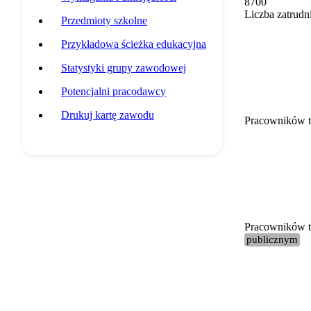
8700
Liczba zatrudn
Przedmioty szkolne
Przykładowa ścieżka edukacyjna
Statystyki grupy zawodowej
Potencjalni pracodawcy
Drukuj kartę zawodu
Pracowników t
Pracowników te
publicznym