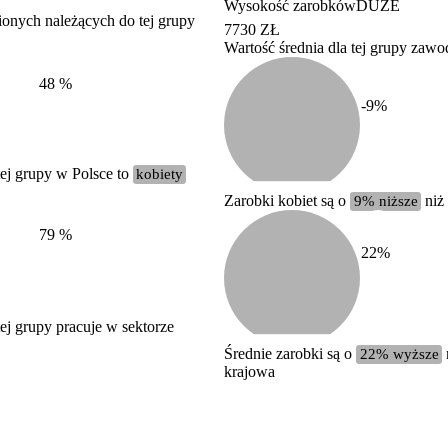
Wysokość zarobków
DUŻE
ionych należących do tej grupy
7730 ZŁ
Wartość średnia dla tej grupy zaw
Struktura wynagrodzeń
według zawodów, 2022
48
%
-9
%
ej grupy w Polsce to
kobiety
Zarobki kobiet są o
9% niższe
niż
79
%
22
%
j grupy pracuje w sektorze
Średnie zarobki są o
22% wyższe
krajowa
Etykieta
Zakres wartości
b. duży
powyżej 200 tysięcy zatrudnionych