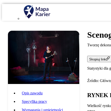
Sceno
Tworzę dekorac
Skopiuj link
Statystyki dla 
Źródło: Główny
Opis zawodu
RYNEK 
Specyfika pracy
Wielkość rynk
Wymagania i umiejętności