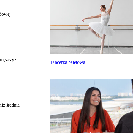
odowej
całkowite wynagrodzenie
miesięczne brutto nie dla tego zawodu, lecz
uśrednione dla wszystkich zawodów z grupy,
do której należy ten zawód według Głównego
Urzędu Statystycznego
Struktura wynagrodzeń
według zawodów, 2022
 mężczyzn
Tancerka baletowa
Etykieta
Zakres wartości
b. małe
poniżej 4500 zł
małe
4500 zł – 5999 zł
średnie
6000 zł – 7499 zł
duże
7500 zł – 8999 zł
niż średnia
b. duże
9000 zł i więcej