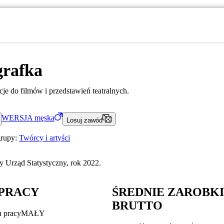
grafka
je do filmów i przedstawień teatralnych.
WERSJA
męska
Losuj zawód
grupy:
Twórcy i artyści
 Urząd Statystyczny, rok 2022.
PRACY
ŚREDNIE ZAROBK
BRUTTO
u pracy
MAŁY