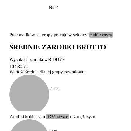
68
%
Pracowników tej grupy pracuje w sektorze
publicznym
ŚREDNIE ZAROBKI BRUTTO
Etykieta
Zakres wart
Wysokość zarobków
B.DUŻE
b. duży
powyżej 200 tysięcy za
10 530 ZŁ
Wartość średnia dla tej grupy zawodowej
duży
100-200 tysięcy zatrud
średni
20-100 tysięcy zatrudn
mały
5-20 tysięcy zatrudnion
c
-17
%
miesięczne 
b. mały
poniżej 5 tysięcy zatru
uśrednione
do której 
Urzędu Sta
Zarobki kobiet są o
17% niższe
niż mężczyzn
według zaw