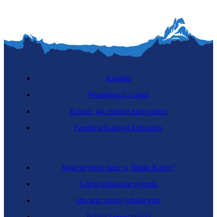
Kontakt
Współpracuj z nami
Zobacz, jak możesz nam pomóc
Fundacja Katalyst Education
Skąd się biorą dane w Mapie Karier?
Często zadawane pytania
Otwarte zasoby edukacyjne
Polityka prywatności