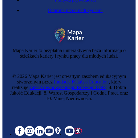
Ochrona przed nadużyciami
Mapa Karier to bezpłatna i interaktywna baza informacji o
ścieżkach kariery i rynku pracy dla młodych ludzi.
© 2026 Mapa Karier jest otwartym zasobem edukacyjnym
stworzonym przez
fundację Katalyst Education
, który
realizuje
Cele Zrównoważonego Rozwoju ONZ
: 4. Dobra
Jakość Edukacji, 8. Wzrost Gospodarczy i Godna Praca oraz
10. Mniej Nierówności.