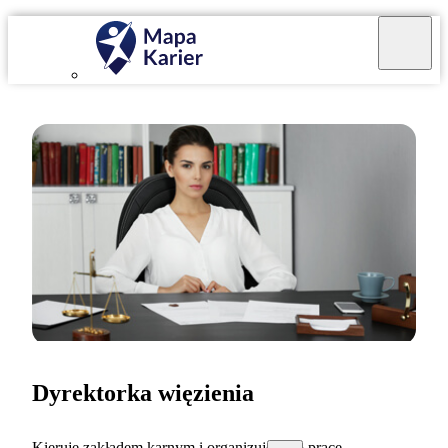
Dyrektorka więzienia
Kieruję zakładem karnym i organizuję jego pracę.