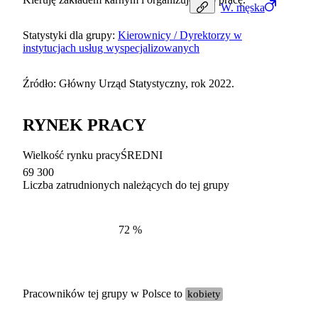
W.
męska
Statystyki dla grupy:
Kierownicy / Dyrektorzy w
instytucjach usług wyspecjalizowanych
Źródło: Główny Urząd Statystyczny, rok 2022.
RYNEK PRACY
Wielkość rynku pracy
ŚREDNI
69 300
Liczba zatrudnionych należących do tej grupy
Struktur
według zawodów, 2022
72
%
Pracowników tej grupy w Polsce to
kobiety