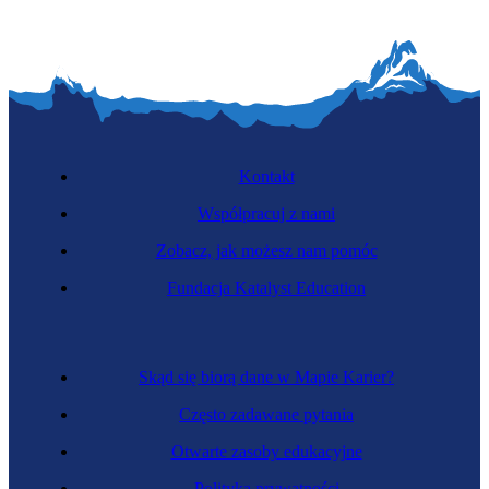
Kontakt
Współpracuj z nami
Zobacz, jak możesz nam pomóc
Fundacja Katalyst Education
Skąd się biorą dane w Mapie Karier?
Często zadawane pytania
Otwarte zasoby edukacyjne
Polityka prywatności