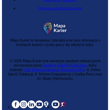
Ochrona przed nadużyciami
Mapa Karier to bezpłatna i interaktywna baza informacji o
ścieżkach kariery i rynku pracy dla młodych ludzi.
© 2026 Mapa Karier jest otwartym zasobem edukacyjnym
stworzonym przez
fundację Katalyst Education
, który
realizuje
Cele Zrównoważonego Rozwoju ONZ
: 4. Dobra
Jakość Edukacji, 8. Wzrost Gospodarczy i Godna Praca oraz
10. Mniej Nierówności.