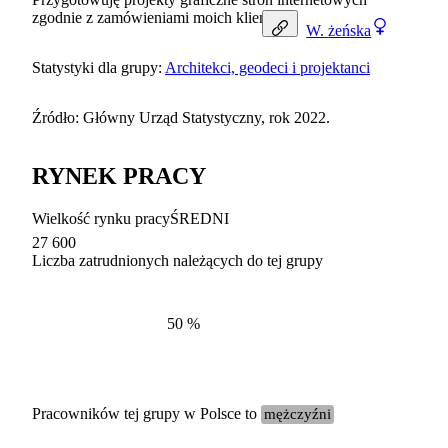
zgodnie z zamówieniami moich klientów.
W.
żeńska
Statystyki dla grupy:
Architekci, geodeci i projektanci
Źródło: Główny Urząd Statystyczny, rok 2022.
RYNEK PRACY
Wielkość rynku pracy
ŚREDNI
27 600
Liczba zatrudnionych należących do tej grupy
Struktur
według zawodów, 2022
50
%
Pracowników tej grupy w Polsce to
mężczyźni