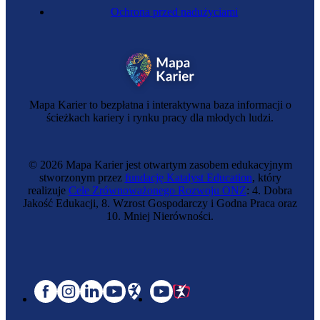
Ochrona przed nadużyciami
Mapa Karier to bezpłatna i interaktywna baza informacji o
ścieżkach kariery i rynku pracy dla młodych ludzi.
© 2026 Mapa Karier jest otwartym zasobem edukacyjnym
stworzonym przez
fundację Katalyst Education
, który
realizuje
Cele Zrównoważonego Rozwoju ONZ
: 4. Dobra
Jakość Edukacji, 8. Wzrost Gospodarczy i Godna Praca oraz
10. Mniej Nierówności.