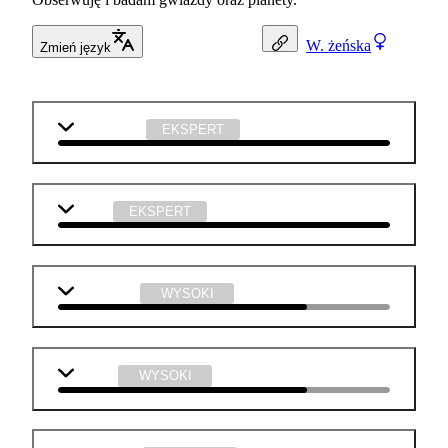
W.
żeńska
Zmień język
matematyka
EKSPERT
fizyka
EKSPERT
j. angielski
WYSOKI
chemia
WYSOKI