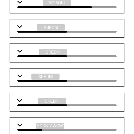
informatyka
WYSOKI
j. polski
ŚREDNI
geografia
ŚREDNI
WOS
ŚREDNI
technika
ŚREDNI
biologia
PODSTAWOWY