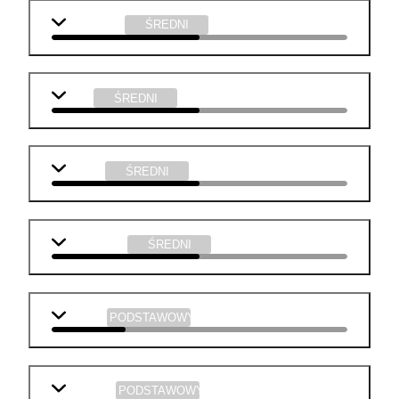
j. angielski
ŚREDNI
WOS
ŚREDNI
chemia
ŚREDNI
informatyka
ŚREDNI
biologia
PODSTAWOWY
geografia
PODSTAWOWY