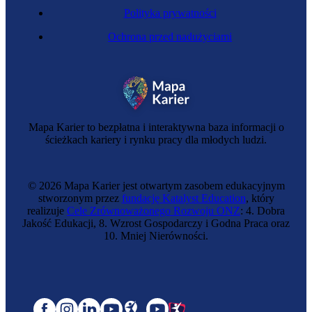
Polityka prywatności
Ochrona przed nadużyciami
Mapa Karier to bezpłatna i interaktywna baza informacji o
ścieżkach kariery i rynku pracy dla młodych ludzi.
© 2026 Mapa Karier jest otwartym zasobem edukacyjnym
stworzonym przez
fundację Katalyst Education
, który
realizuje
Cele Zrównoważonego Rozwoju ONZ
: 4. Dobra
Jakość Edukacji, 8. Wzrost Gospodarczy i Godna Praca oraz
10. Mniej Nierówności.