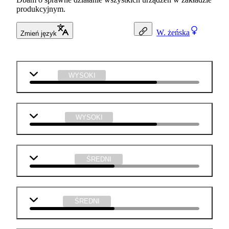
produkcyjnym.
W.
żeńska
Zmień język
fizyka
WYSOKI
technika
WYSOKI
matematyka
ŚREDNI
j. polski
ŚREDNI