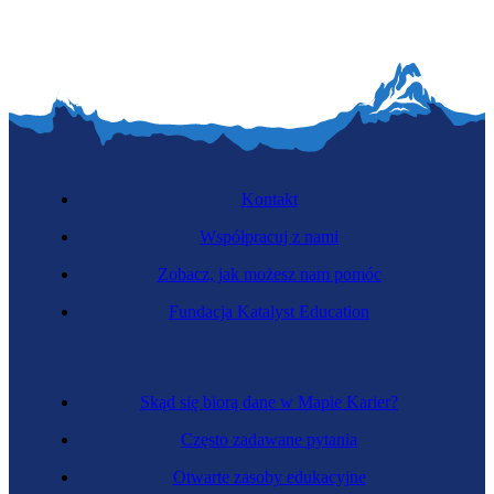
Kontakt
Współpracuj z nami
Zobacz, jak możesz nam pomóc
Fundacja Katalyst Education
Skąd się biorą dane w Mapie Karier?
Często zadawane pytania
Otwarte zasoby edukacyjne