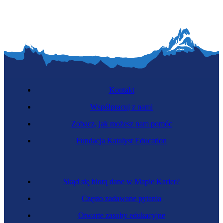
Kontakt
Współpracuj z nami
Zobacz, jak możesz nam pomóc
Fundacja Katalyst Education
Skąd się biorą dane w Mapie Karier?
Często zadawane pytania
Otwarte zasoby edukacyjne