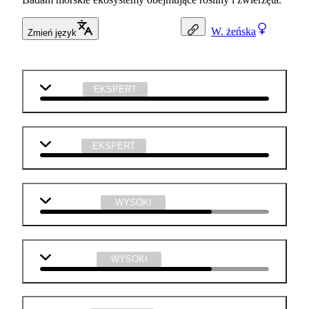
W.
żeńska
Zmień język
biologia
EKSPERT
chemia
EKSPERT
matematyka
WYSOKI
j. angielski
WYSOKI