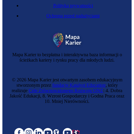
Polityka prywatności
Ochrona przed nadużyciami
Mapa Karier to bezpłatna i interaktywna baza informacji o
ścieżkach kariery i rynku pracy dla młodych ludzi.
© 2026 Mapa Karier jest otwartym zasobem edukacyjnym
stworzonym przez
fundację Katalyst Education
, który
realizuje
Cele Zrównoważonego Rozwoju ONZ
: 4. Dobra
Jakość Edukacji, 8. Wzrost Gospodarczy i Godna Praca oraz
10. Mniej Nierówności.