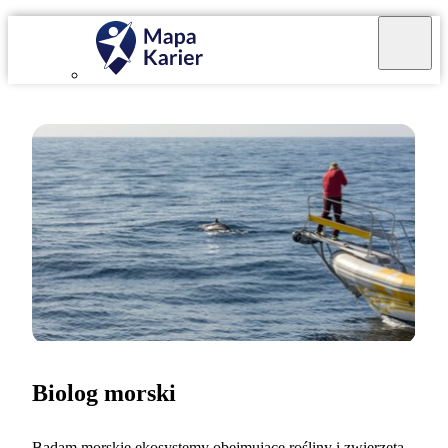
Biolog morski
Badam morskie ekosystemy obejmujące rośliny i zwierzęta.