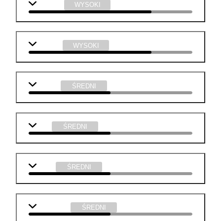
geografia
WYSOKI
technika
WYSOKI
j. polski
ŚREDNI
WOS
ŚREDNI
fizyka
ŚREDNI
informatyka
ŚREDNI