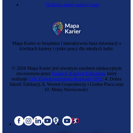
Ochrona przed nadużyciami
Mapa Karier to bezpłatna i interaktywna baza informacji o
ścieżkach kariery i rynku pracy dla młodych ludzi.
© 2026 Mapa Karier jest otwartym zasobem edukacyjnym
stworzonym przez
fundację Katalyst Education
, który
realizuje
Cele Zrównoważonego Rozwoju ONZ
: 4. Dobra
Jakość Edukacji, 8. Wzrost Gospodarczy i Godna Praca oraz
10. Mniej Nierówności.