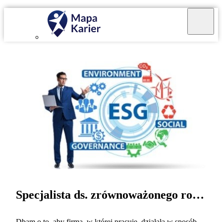
Specjalista ds. zrównoważonego rozwoju
Dbam o to, aby firma, w której pracuję, działała w sposób