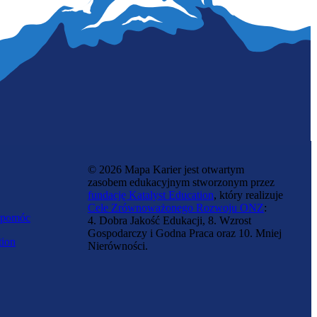
© 2026 Mapa Karier jest otwartym
zasobem edukacyjnym stworzonym przez
fundację Katalyst Education
, który realizuje
Cele Zrównoważonego Rozwoju ONZ
:
 pomóc
4. Dobra Jakość Edukacji, 8. Wzrost
Gospodarczy i Godna Praca oraz 10. Mniej
tion
Nierówności.