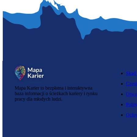
Skąd 
Częst
Mapa Karier to bezpłatna i interaktywna
baza informacji o ścieżkach kariery i rynku
Otwar
pracy dla młodych ludzi.
Polit
Ochro