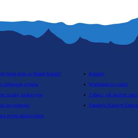
się biorą dane w Mapie Karier?
Kontakt
o zadawane pytania
Współpracuj z nami
te zasoby edukacyjne
Zobacz, jak możesz nam
yka prywatności
Fundacja Katalyst Educa
na przed nadużyciami