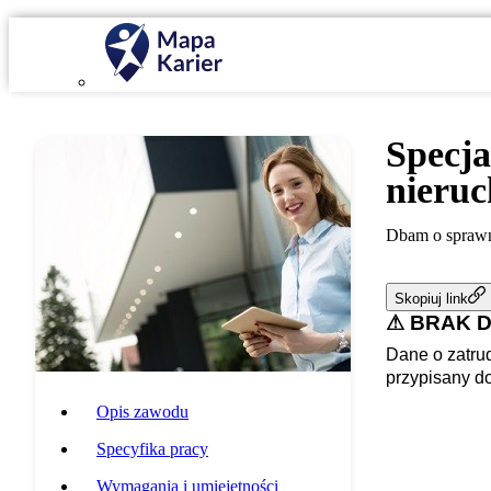
Specja
nieru
Dbam o sprawn
Skopiuj link
⚠ BRAK 
Dane o zatrud
przypisany d
Opis zawodu
Specyfika pracy
Wymagania i umiejętności