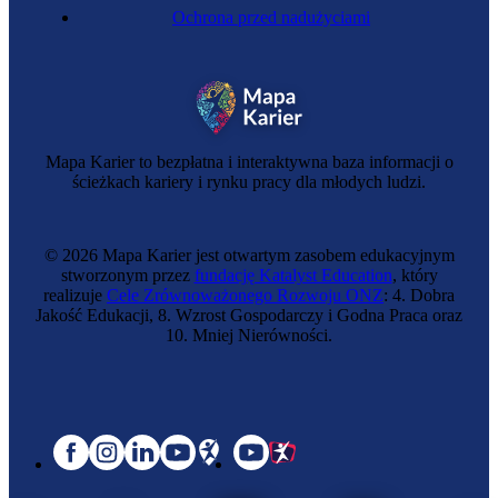
Ochrona przed nadużyciami
Mapa Karier to bezpłatna i interaktywna baza informacji o
ścieżkach kariery i rynku pracy dla młodych ludzi.
© 2026 Mapa Karier jest otwartym zasobem edukacyjnym
stworzonym przez
fundację Katalyst Education
, który
realizuje
Cele Zrównoważonego Rozwoju ONZ
: 4. Dobra
Jakość Edukacji, 8. Wzrost Gospodarczy i Godna Praca oraz
10. Mniej Nierówności.