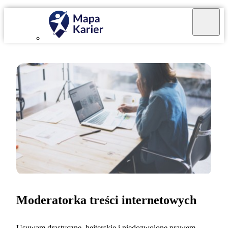
Moderatorka treści internetowych
Usuwam drastyczne, hejterskie i niedozwolone prawem