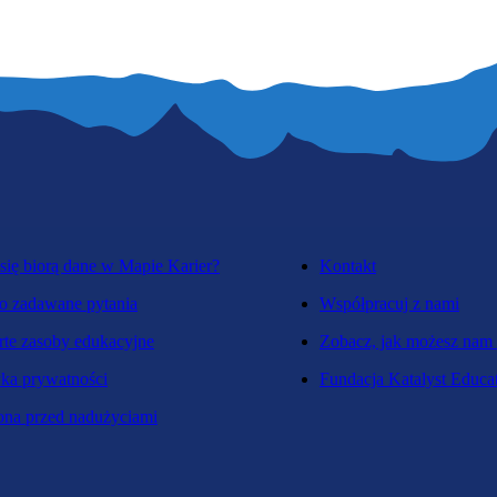
się biorą dane w Mapie Karier?
Kontakt
o zadawane pytania
Współpracuj z nami
te zasoby edukacyjne
Zobacz, jak możesz nam
yka prywatności
Fundacja Katalyst Educa
na przed nadużyciami