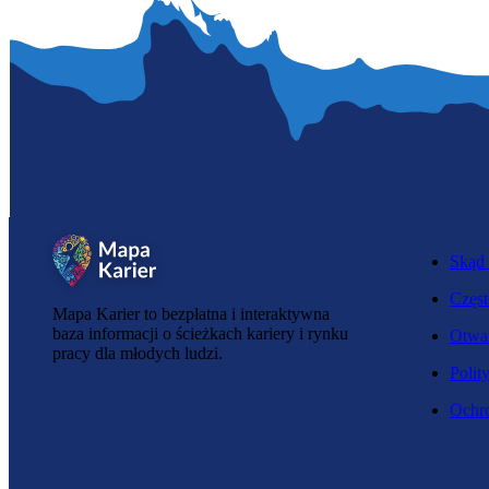
Skąd 
Częst
Mapa Karier to bezpłatna i interaktywna
baza informacji o ścieżkach kariery i rynku
Otwar
pracy dla młodych ludzi.
Polit
Ochro