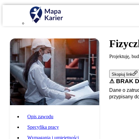
Fizycz
Projektuję, bu
Skopiuj link
⚠ BRAK 
Dane o zatrud
przypisany d
Opis zawodu
Specyfika pracy
Wymagania i umiejętności