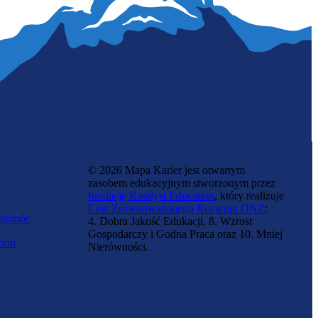
© 2026 Mapa Karier jest otwartym
zasobem edukacyjnym stworzonym przez
fundację Katalyst Education
, który realizuje
Cele Zrównoważonego Rozwoju ONZ
:
 pomóc
4. Dobra Jakość Edukacji, 8. Wzrost
Gospodarczy i Godna Praca oraz 10. Mniej
tion
Nierówności.