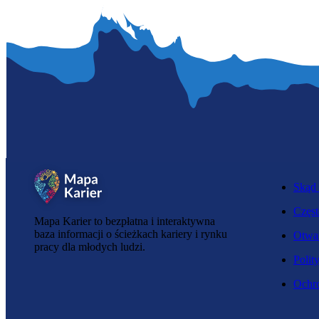
Skąd 
Częst
Mapa Karier to bezpłatna i interaktywna
baza informacji o ścieżkach kariery i rynku
Otwar
pracy dla młodych ludzi.
Polit
Ochro