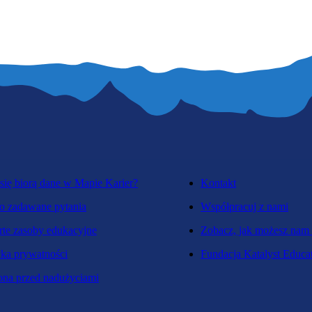
się biorą dane w Mapie Karier?
Kontakt
o zadawane pytania
Współpracuj z nami
te zasoby edukacyjne
Zobacz, jak możesz nam
yka prywatności
Fundacja Katalyst Educa
na przed nadużyciami