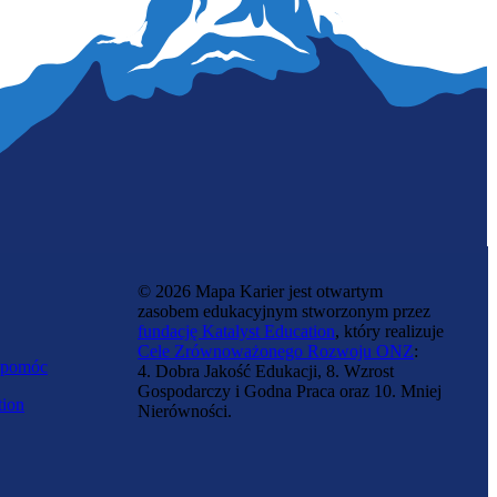
Krystalograf
© 2026 Mapa Karier jest otwartym
zasobem edukacyjnym stworzonym przez
fundację Katalyst Education
, który realizuje
Cele Zrównoważonego Rozwoju ONZ
:
 pomóc
4. Dobra Jakość Edukacji, 8. Wzrost
Gospodarczy i Godna Praca oraz 10. Mniej
tion
Nierówności.
Chemik