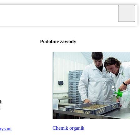
Podobne zawody
ch
j
Chemik organik
rysant