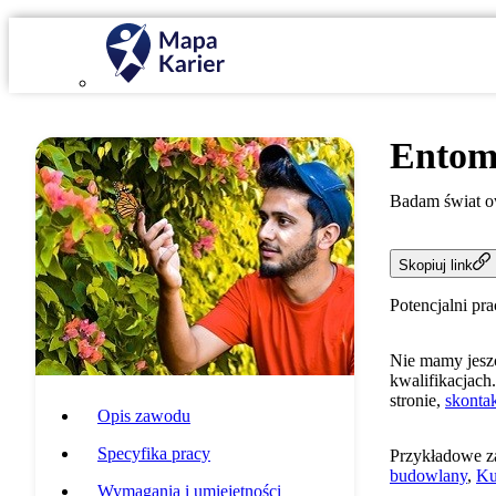
Entom
Badam świat o
Skopiuj link
Potencjalni pr
Nie mamy jeszc
kwalifikacjach.
stronie,
skontak
Opis zawodu
Specyfika pracy
Przykładowe z
budowlany
,
Ku
Wymagania i umiejętności