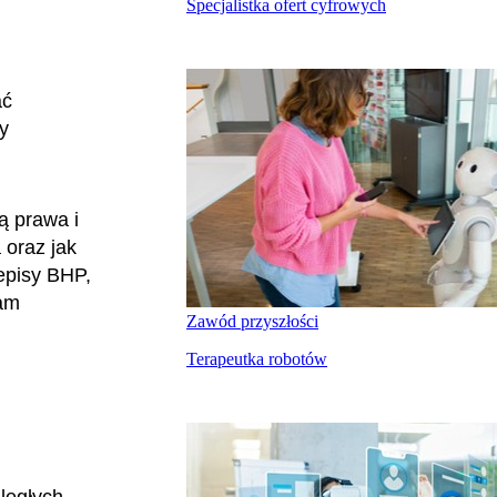
Specjalistka ofert cyfrowych
ać
y
ą prawa i
 oraz jak
episy BHP,
mam
Zawód przyszłości
Terapeutka robotów
ległych