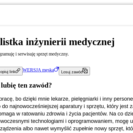
listka inżynierii medycznej
ogramuję i serwisuję sprzęt medyczny.
WERSJA
męska
opiuj link
Losuj zawód
 lubię ten zawód?
pracę, bo dzięki mnie lekarze, pielęgniarki i inny perso
 do najnowocześniejszej aparatury i sprzętu, który jest
omaga w ratowaniu zdrowia i życia pacjentów. Na co d
nowoczesnymi technologiami i oprogramowaniem, mogę 
urządzenia albo nawet wymyślić zupełnie nowy sprzęt, któ