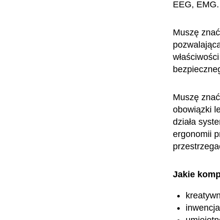
EEG, EMG.
Muszę znać 
pozwalającą
właściwości 
bezpieczneg
Muszę znać 
obowiązki l
działa syst
ergonomii p
przestrzega
Jakie komp
kreatyw
inwencja
umiejętn