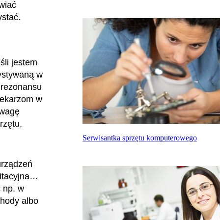
wiać
ystać.
śli jestem
zystywaną w
 rezonansu
 lekarzom w
uwagę
rzętu,
Serwisantka sprzętu komputerowego
urządzeń
litacyjna…
 np. w
chody albo