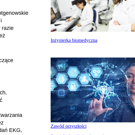
entgenowskie
i
 razie
eż
Inżynierka biomedyczna
yczące
ch,
ć
twarzania
ez
Zawód przyszłości
adań EKG,