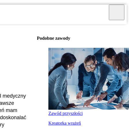
Podobne zawody
nel medyczny
 zawsze
zień mam
Zawód przyszłości
udoskonalać
Kreatorka wrażeń
ry