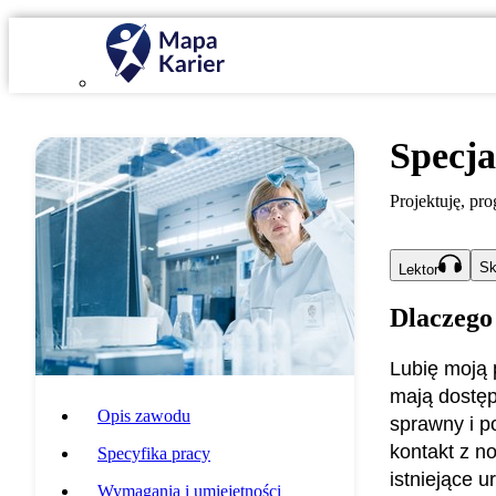
Specja
Projektuję, pr
Sk
Lektor
Dlaczego
Lubię moją 
mają dostęp
Opis zawodu
sprawny i p
kontakt z 
Specyfika pracy
istniejące 
Wymagania i umiejętności