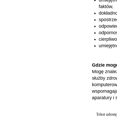
faktów,
dokładn
spostrz
odpowied
odpornoś
cierpliw
umiejętn
Gdzie mog
Mogę znaleź
służby zdro
komputerowy
wspomagają
aparatury i
Tekst udostę