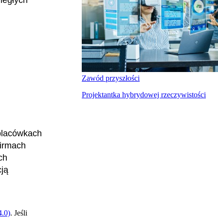
Zawód przyszłości
Projektantka hybrydowej rzeczywistości
placówkach
firmach
ch
ją
.0)
. Jeśli