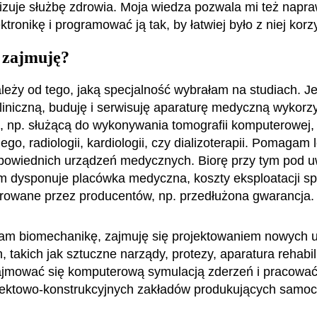
izuje służbę zdrowia. Moja wiedza pozwala mi też napra
ronikę i programować ją tak, by łatwiej było z niej korz
 zajmuję?
ależy od tego, jaką specjalność wybrałam na studiach. Je
kliniczną, buduję i serwisuję aparaturę medyczną wykor
, np. służącą do wykonywania tomografii komputerowej,
go, radiologii, kardiologii, czy dializoterapii. Pomagam
powiednich urządzeń medycznych. Biorę przy tym pod 
im dysponuje placówka medyczna, koszty eksploatacji sp
erowane przez producentów, np. przedłużona gwarancja.
łam biomechanikę, zajmuję się projektowaniem nowych 
 takich jak sztuczne narządy, protezy, aparatura rehabi
jmować się komputerową symulacją zderzeń i pracować
jektowo-konstrukcyjnych zakładów produkujących samo