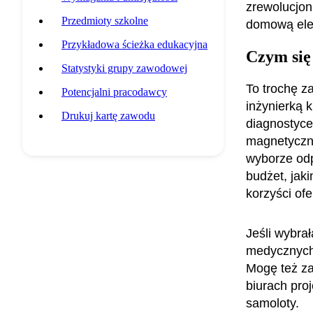
zrewolucjon
Przedmioty szkolne
domową elekt
Przykładowa ścieżka edukacyjna
Czym się
Statystyki grupy zawodowej
To trochę z
Potencjalni pracodawcy
inżynierką 
Drukuj kartę zawodu
diagnostyce
magnetyczne
wyborze od
budżet, jak
korzyści of
Jeśli wybra
medycznych,
Mogę też za
biurach pro
samoloty.