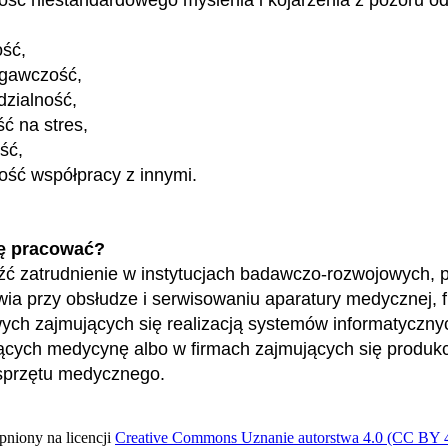
ość,
egawczość,
zialność,
ć na stres,
ość,
ość współpracy z innymi.
ę pracować?
ć zatrudnienie w instytucjach badawczo-rozwojowych, 
wia przy obsłudze i serwisowaniu aparatury medycznej, 
ch zajmujących się realizacją systemów informatyczny
cych medycynę albo w firmach zajmujących się produkc
 sprzętu medycznego.
pniony na licencji
Creative Commons Uznanie autorstwa 4.0 (CC BY 4