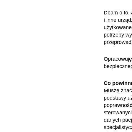
Dbam o to, 
i inne urzą
użytkowane 
potrzeby w
przeprowadz
Opracowuję t
bezpieczne
Co powinn
Muszę znać 
podstawy u
poprawność 
sterowanych
danych pacj
specjalisty