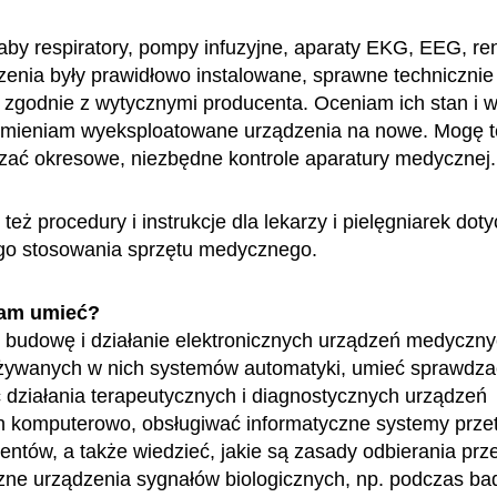
aby respiratory, pompy infuzyjne, aparaty EKG, EEG, r
dzenia były prawidłowo instalowane, sprawne technicznie 
zgodnie z wytycznymi producenta. Oceniam ich stan i w
ymieniam wyeksploatowane urządzenia na nowe. Mogę t
ać okresowe, niezbędne kontrole aparatury medycznej.
eż procedury i instrukcje dla lekarzy i pielęgniarek dot
go stosowania sprzętu medycznego.
am umieć?
budowę i działanie elektronicznych urządzeń medyczny
żywanych w nich systemów automatyki, umieć sprawdza
działania terapeutycznych i diagnostycznych urządzeń
 komputerowo, obsługiwać informatyczne systemy prze
entów, a także wiedzieć, jakie są zasady odbierania prz
czne urządzenia sygnałów biologicznych, np. podczas b