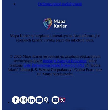
Ochrona przed nadużyciami
Mapa Karier to bezpłatna i interaktywna baza informacji o
ścieżkach kariery i rynku pracy dla młodych ludzi.
© 2026 Mapa Karier jest otwartym zasobem edukacyjnym
stworzonym przez
fundację Katalyst Education
, który
realizuje
Cele Zrównoważonego Rozwoju ONZ
: 4. Dobra
Jakość Edukacji, 8. Wzrost Gospodarczy i Godna Praca oraz
10. Mniej Nierówności.