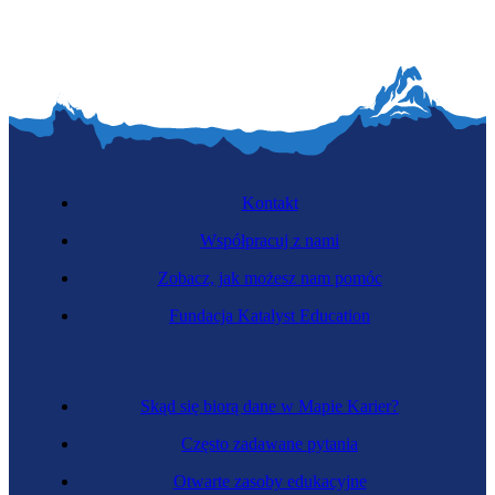
Kontakt
Współpracuj z nami
Zobacz, jak możesz nam pomóc
Fundacja Katalyst Education
Skąd się biorą dane w Mapie Karier?
Często zadawane pytania
Otwarte zasoby edukacyjne