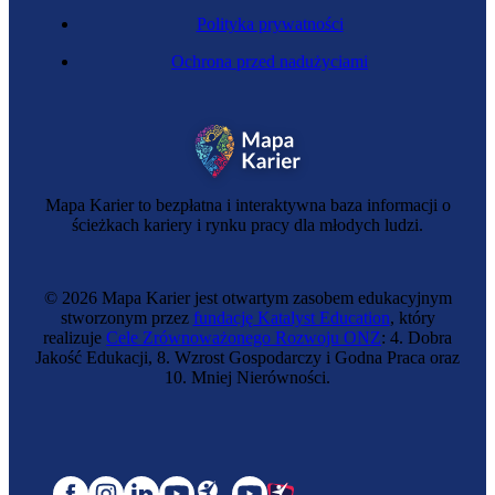
Polityka prywatności
Ochrona przed nadużyciami
Mapa Karier to bezpłatna i interaktywna baza informacji o
ścieżkach kariery i rynku pracy dla młodych ludzi.
© 2026 Mapa Karier jest otwartym zasobem edukacyjnym
stworzonym przez
fundację Katalyst Education
, który
realizuje
Cele Zrównoważonego Rozwoju ONZ
: 4. Dobra
Jakość Edukacji, 8. Wzrost Gospodarczy i Godna Praca oraz
10. Mniej Nierówności.